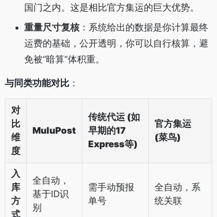
国门之内。这是相比官方集运的巨大优势。
重量尺寸复核
：系统给出的数据是你计算最终
运费的基础，公开透明，你可以自行核算，避
免被“暗算”体积重。
与同类功能对比
：
对
传统代运 (如
比
官方集运
MuluPost
早期的17
维
(菜鸟)
Express等)
度
入
全自动，
库
需手动预报
全自动，系
基于ID识
方
单号
统关联
别
式