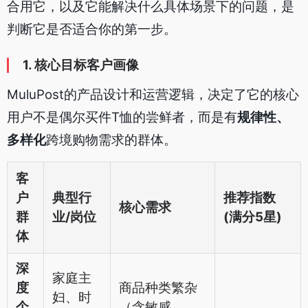
合用它，以及它能解决什么具体场景下的问题，是
判断它是否适合你的第一步。
1. 核心目标客户画像
MuluPost的产品设计和运营逻辑，决定了它的核心
用户不是偶尔买件T恤的尝鲜者，而是有
规律性、
多样化
跨境购物需求的群体。
客
户
典型行
推荐指数
核心需求
群
业/岗位
(满分5星)
体
深
家庭主
度
商品种类繁杂
妇、时
个
（含敏感