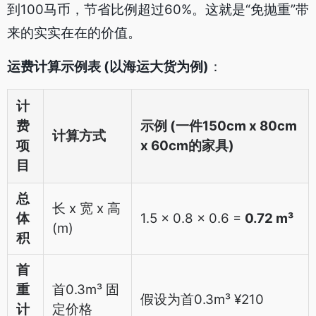
到100马币，节省比例超过60%。这就是“免抛重”带
来的实实在在的价值。
运费计算示例表 (以海运大货为例)
：
计
费
示例 (一件150cm x 80cm
计算方式
项
x 60cm的家具)
目
总
长 x 宽 x 高
体
1.5 x 0.8 x 0.6 =
0.72 m³
(m)
积
首
重
首0.3m³ 固
假设为首0.3m³ ¥210
计
定价格