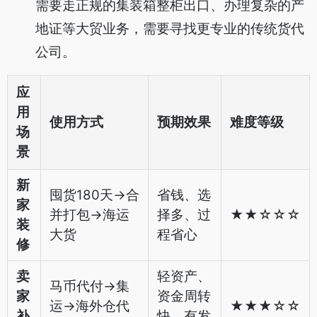
需要走正规的集装箱整柜出口、办理复杂的产
地证等大贸业务，需要寻找更专业的传统货代
公司。
应
用
使用方式
预期效果
难度等级
场
景
新
囤货180天->合
省钱、选
家
并打包->海运
择多、过
★★☆☆☆
装
大货
程省心
修
卖
轻资产、
马币代付->集
家
资金周转
运->海外仓代
★★★☆☆
补
快、有发