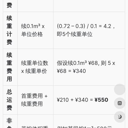
费
续
重
续0.1m³ x
(0.72 – 0.3) / 0.1 = 4.2，
计
单位价格
即5个续重单位
费
续
重
续重单位数
假设续0.1m³ ¥68, 则 5 x
费
x 续重单价
¥68 = ¥340
用
总
首重费用 +
运
¥210 + ¥340 =
¥550
续重费用
费
非