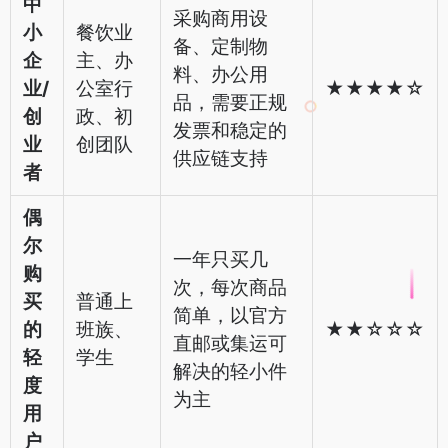
中
采购商用设
小
餐饮业
备、定制物
企
主、办
料、办公用
业/
公室行
★★★★☆
品，需要正规
创
政、初
发票和稳定的
业
创团队
供应链支持
者
偶
尔
一年只买几
购
次，每次商品
买
普通上
简单，以官方
的
班族、
★★☆☆☆
直邮或集运可
轻
学生
解决的轻小件
度
为主
用
户