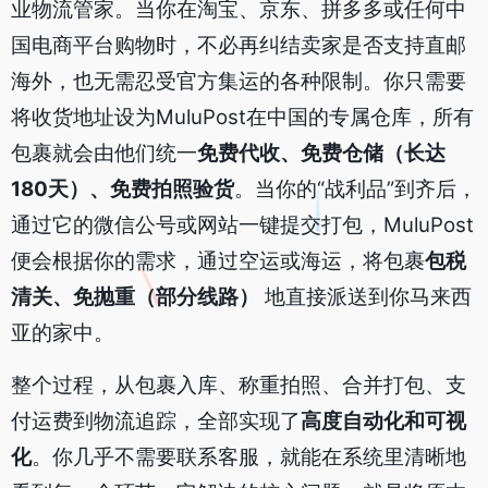
业物流管家。当你在淘宝、京东、拼多多或任何中
国电商平台购物时，不必再纠结卖家是否支持直邮
海外，也无需忍受官方集运的各种限制。你只需要
将收货地址设为MuluPost在中国的专属仓库，所有
包裹就会由他们统一
免费代收、免费仓储（长达
180天）、免费拍照验货
。当你的“战利品”到齐后，
通过它的微信公号或网站一键提交打包，MuluPost
便会根据你的需求，通过空运或海运，将包裹
包税
清关、免抛重（部分线路）
地直接派送到你马来西
亚的家中。
整个过程，从包裹入库、称重拍照、合并打包、支
付运费到物流追踪，全部实现了
高度自动化和可视
化
。你几乎不需要联系客服，就能在系统里清晰地