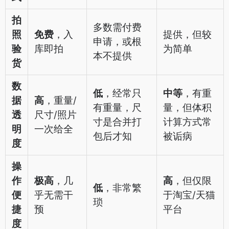
拍
多数需付费
照
免费
，入
提供，但较
申请，或根
验
库即拍
为简单
本不提供
货
数
低
，经常只
中等
，有重
据
高
，重量/
有重量，尺
量，但体积
透
尺寸/照片
寸是合并打
计算方式常
明
一次给全
包后才知
被诟病
度
操
作
极高
，几
高
，但仅限
低
，非常繁
便
乎无需干
于淘宝/天猫
琐
捷
预
平台
度