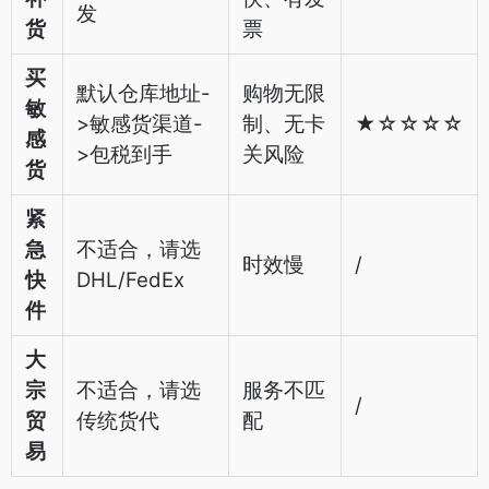
发
货
票
买
默认仓库地址-
购物无限
敏
>敏感货渠道-
制、无卡
★☆☆☆☆
感
>包税到手
关风险
货
紧
急
不适合，请选
时效慢
/
快
DHL/FedEx
件
大
宗
不适合，请选
服务不匹
/
贸
传统货代
配
易