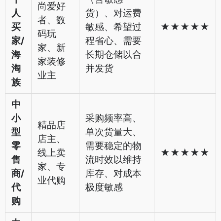
尚爱好
人
货）、对运费
者、数
买
敏感、希望过
★★★★★
码玩
家/
程省心、需要
家、新
海
长期仓储以合
家装修
淘
并发货
业主
族
中
小
采购频率高、
精品店
型
单次货量大、
店主、
零
需要稳定的物
线上卖
★★★★★
售
流时效以维持
家、专
商/
库存、对成本
业代购
代
极度敏感
购