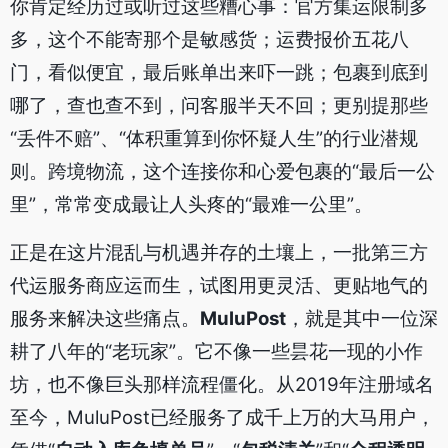
你肯定经历过或听过这些糟心事：官方集运限制多
多，这个不能寄那个是敏感货；运费报价五花八
门，看似便宜，最后账单出来吓一跳；包裹到底到
哪了，查也查不到，问客服半天不回；更别提那些
“丢件不赔”、“体积重算到你怀疑人生”的行业潜规
则。跨境物流，这个连接你和心爱包裹的“最后一公
里”，常常变成最让人头疼的“最难一公里”。
正是在这片混乱与机遇并存的土壤上，一批第三方
代运服务商应运而生，试图用更灵活、更贴地气的
服务来解决这些痛点。
MuluPost
，就是其中一位深
耕了八年的“老玩家”。它不像一些昙花一现的小作
坊，也不像巨头那样流程僵化。从2019年注册域名
至今，MuluPost已经服务了成千上万的大马用户，