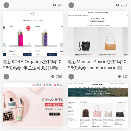
服饰低至5折+额外5折促销
场无门槛9折+满赠好礼 含税直
94
250
邮
最新KORA Organics折扣码20
最新Mansur Gavriel折扣码20
26优惠券-米兰达可儿品牌精选
26优惠券-mansurgavriel美国
美妆护肤低至3折促销
官网黑五低至4折+额外8折
758
32