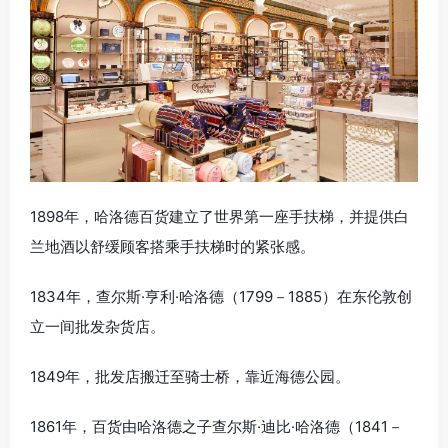
1898年，哈洛德百货建立了世界第一座手扶梯，并提供白
兰地酒以舒缓顾客搭乘手扶梯时的紧张感。
1834年，查尔斯·亨利·哈洛德（1799－1885）在东伦敦创
立一间批发杂货店。
1849年，批发店搬迁至骑士桥，靠近海德公园。
1861年，百货由哈洛德之子查尔斯·迪比·哈洛德（1841－