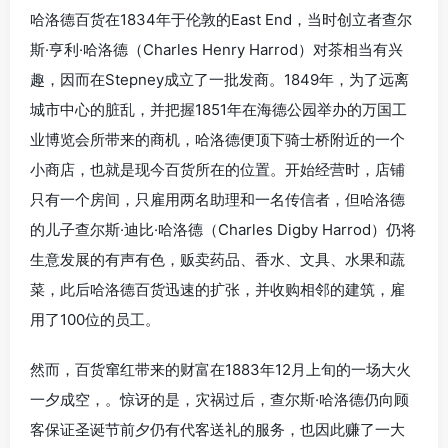
哈洛德百货在1834年于伦敦的East End，当时创立者查尔
斯·亨利·哈洛德（Charles Henry Harrod）对茶相当有兴
趣，因而在Stepney成立了一批发商。1849年，为了远离
城市中心的脏乱，并把握1851年在海德公园举办的万国工
业博览会所带来的商机，哈洛德便顶下骑士桥附近的一个
小商店，也就是现今百货所在的位置。开始经营时，店铺
只有一个房间，只雇用两名助理和一名传信者，但哈洛德
的儿子查尔斯·迪比·哈洛德（Charles Digby Harrod）仍将
生意发展的有声有色，贩卖药品、香水、文具、水果和蔬
菜，此后哈洛德百货迅速的扩张，并收购相邻的建筑，雇
用了100位的员工。
然而，百货窜红带来的财富在1883年12月上旬的一场大火
一夕成空，。惊讶的是，灾祸过后，查尔斯·哈洛德仍向顾
客保证圣诞节前夕仍有代客送礼的服务，也因此赚了一大