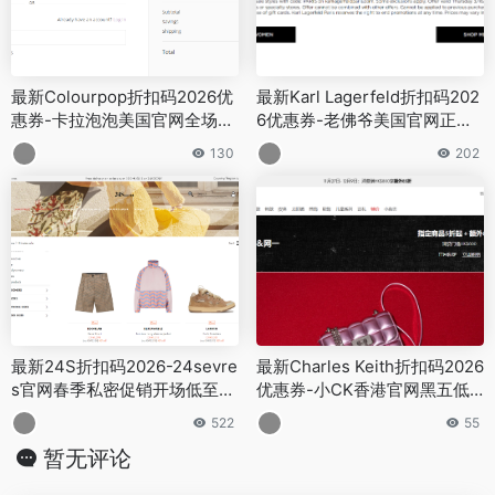
最新Colourpop折扣码2026优
最新Karl Lagerfeld折扣码202
惠券-卡拉泡泡美国官网全场满
6优惠券-老佛爷美国官网正价8
$60额外8折
折+折扣区额外7折
130
202
最新24S折扣码2026-24sevre
最新Charles Keith折扣码2026
s官网春季私密促销开场低至6
优惠券-小CK香港官网黑五低
折特卖，满额免邮中国
至5折+满额额外8.5折
522
55
暂无评论