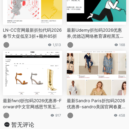
LN-CC官网最新折扣代码2026
最新Udemy折扣码2026优惠
春节大促低至3折+额外85折
券,优德迈网络教育课程黑五大
促在线课程$9.99起
1,513
168
最新fwrd折扣码2026优惠券-F
最新Sandro Paris折扣码2026
orward中文官网感恩节黑五时
优惠券-sandro美国官网春夏系
尚大牌3折起
列低至6折+额外8折促销
917
458
暂无评论