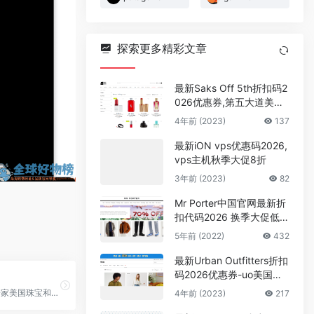
探索更多精彩文章
最新Saks Off 5th折扣码2
026优惠券,第五大道美国
官网精选美妆护低至3.6折
4年前 (2023)
137
促销
最新iON vps优惠码2026,
vps主机秋季大促8折
3年前 (2023)
82
Mr Porter中国官网最新折
扣代码2026 换季大促低至
3折促销 可直邮国内
5年前 (2022)
432
最新Urban Outfitters折扣
码2026优惠券-uo美国官
网折扣区低至2折+额外6
gorjana是一家美国珠宝和配饰品牌，以其简约时尚、高品质设计而著名，将阳光、自然元素和全球文化灵感融入其首饰和配饰产品中。
4年前 (2023)
217
折促销