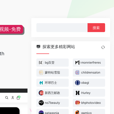
搜
片视频-免费
索：
探索更多精彩网站
th
bg百货
monnierfreres
蒙特站雪茄
childrensalon
环球巴士
obagi
新西兰邮政
Hurley
no7beauty
bhphotovideo
patagonia
gamivo