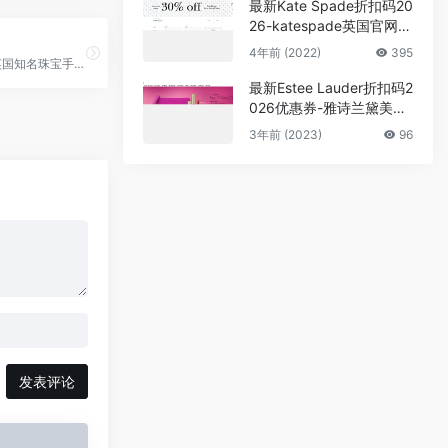
最新Kate Spade折扣码20
26-katespade英国官网折
扣包包额外7折促销
4年前 (2022)
395
argento是英国知名珠宝手表电商 直邮中国
最新Estee Lauder折扣码2
026优惠券-雅诗兰黛美国
官网满$75送7件套礼包
3年前 (2023)
96
+满$135送正装小银瓶
发表评论