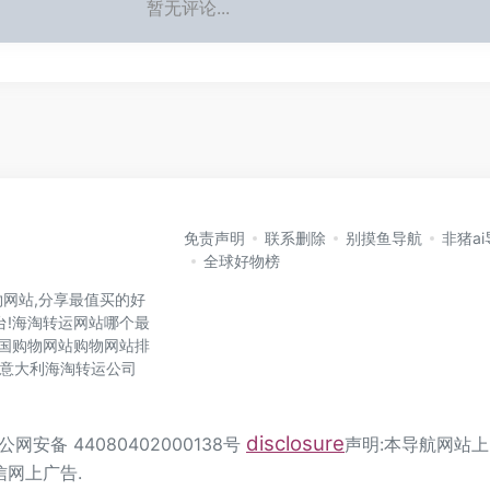
暂无评论...
免责声明
联系删除
别摸鱼导航
非猪a
全球好物榜
网站,分享最值买的好
台!海淘转运网站哪个最
各国购物网站购物网站排
国,意大利海淘转运公司
disclosure
公网安备 44080402000138号
声明:本导航网站上
信网上广告.