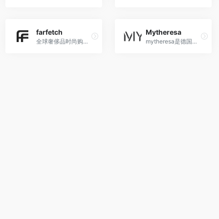
farfetch
Mytheresa
全球奢侈品时尚购物折扣平台,汇集国际3000多个奢侈品品牌及时尚单品任你挑选。海外直邮,正品保障
mytheresa是德国知名奢侈品电商折扣电商，奢侈品品牌有将近200个，都是各品牌最出色的服装、鞋包售卖