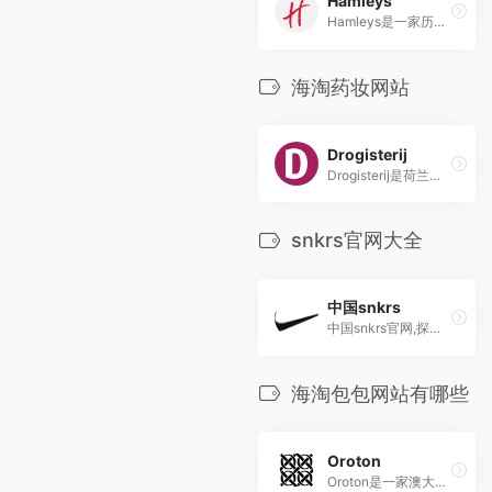
Hamleys
Hamleys是一家历史悠久的英国玩具商店，豪华、历史悠久、全球最大的玩具选择、体验丰富的玩具商店。
海淘药妆网站
Drogisterij
Drogisterij是荷兰领先的在线药妆连锁品牌，提供丰富多样的保健、美容、护肤等产品，为顾客提供便捷的健康与美容解决方案。
snkrs官网大全
中国snkrs
中国snkrs官网,探索、选购、解锁 Nike 球鞋
海淘包包网站有哪些
Oroton
Oroton是一家澳大利亚奢侈皮具品牌，以其精湛的皮革工艺和时尚设计而备受瞩目。