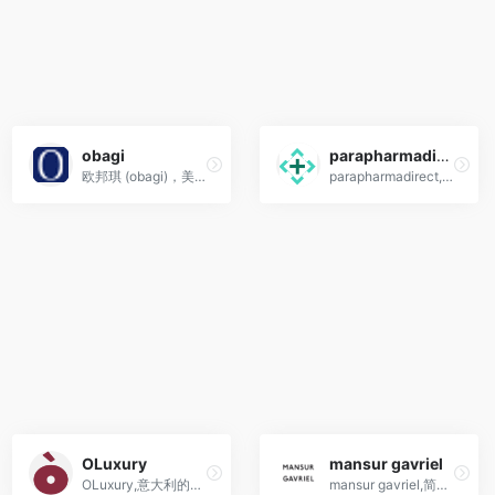
obagi
parapharmadirect
欧邦琪 (obagi)，美国药妆品牌
parapharmadirect,法国黑家, 知名药妆购物网站
OLuxury
mansur gavriel
OLuxury,意大利的奢饰品买手店海淘网站
mansur gavriel,简约主义设计风格的小众手袋界的网红代表,海淘包包网站