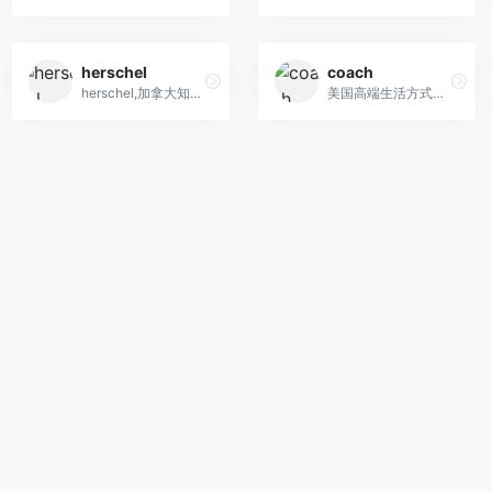
herschel
coach
herschel,加拿大知名包袋品牌
美国高端生活方式时尚品牌，为男士、女士提供精致配饰与礼品,包包,鞋子等