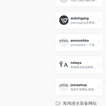
First Class Watches 是一家知名的在线手表零售商，提供各种豪华品牌手表和卓越的客户服务。
watchgang
watchgang,世界排名第一的手表俱乐部,海淘手表网站
annoushka
annoushka,一个英国的知名珠宝品牌
netaya
美国著名的品牌珠宝首饰折扣网站，打折出售各种材质的戒指、耳环、项链、手链以及婚礼珠宝用品等
jomashop
海淘手表网站,奢侈品的零售和批发贸易，如手表、精美书写工具、手提包、时尚配饰、水晶和礼
海淘潜水装备网站