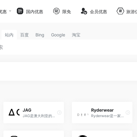
优惠
国内优惠
限免
会员优惠
旅游
站内
百度
Bing
Google
淘宝
JAG
Ryderwear
JAG是澳大利亚的时尚品牌，以其现代休闲风格和高品质服装系列而备受瞩目。
Ryderwear是一家澳大利亚运动装备品牌，以其时尚设计和高品质产品在健身界备受瞩目。