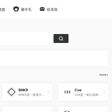
优惠
薅羊毛
联系我
more+
BNKR
Cue
BNKR是一家澳大利亚时尚零售商，以引领潮流、提供高品质设计师品牌的时尚单品而著称。
Cue是一家以其精致、时尚和优质的女装而备受喜爱的澳大利亚时尚品牌。