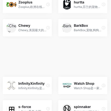
Zooplus
hurtta
Zooplus,欧洲在线宠物用品电商巨头
hurtta,芬兰的宠物户外品牌,专注于研究适合狗狗人体工学的配件衣服
Chewy
BarkBox
Chewy,美国最大的宠物垂直电商
BarkBox,宠物,狗狗玩具零食订阅电商
InfinityXinfinity
Watch Shop
InfinityXinfinity是一家以宇宙与星系为灵感的英国珠宝品牌，打造独特而充满无限魅力的珠宝设计。
Watch Shop是一家在线手表零售商，提供来自多个品牌的高品质手表，包括机械、石英、智能手表等
s-force
spinnaker