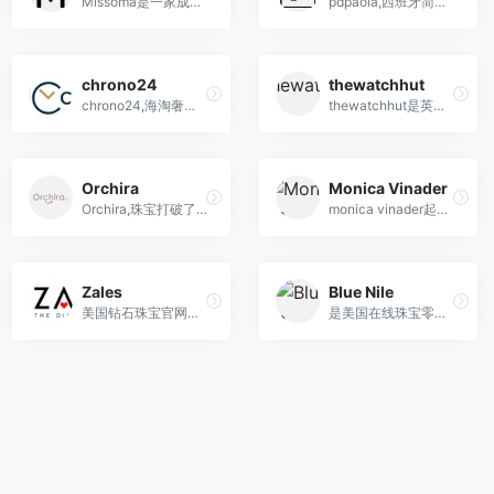
Missoma是一家成立于2008年的英国时尚珠宝品牌，以其现代而简洁的设计风格和高品质的手工工艺而闻名。
pdpaola,西班牙简约风首饰品牌
chrono24
thewatchhut
chrono24,海淘奢侈手表网站,全球最大的奢华手表电商平台
thewatchhut是英国最大手表网站
Orchira
Monica Vinader
Orchira,珠宝打破了传统珠宝的设计模式，使用了众多华丽的宝石材料
monica vinader起源于英国的珠宝品牌，以其独到的品位在时尚和高端珠宝两大领域之间打开了一扇大门
Zales
Blue Nile
美国钻石珠宝官网是Zales扎莱什品牌美国地区线上指定零售站点,主营Zales扎莱什珠宝钻石品牌全线
是美国在线珠宝零售商，全球最大的在线珠宝首饰零售商之一