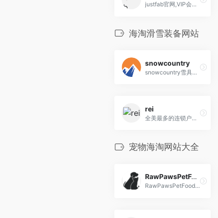
justfab官网,VIP会员所有商品一律39.95美元,快速成长的订阅制时尚电商品牌JustFab是一家领先的时尚订阅电子商务网站和生活时尚品牌，为全球数百万会员提供定制的鞋子、手袋、珠宝和牛仔布选择。他们还提供独家时...
海淘滑雪装备网站
snowcountry
snowcountry雪具海淘,总部在荷兰的欧洲电商网站,可以直邮全球
rei
全美最多的连锁户外装备实体店。网站不仅出售各种户外装备，也有自己家的品牌服装
宠物海淘网站大全
RawPawsPetFood
RawPawsPetFood,美国知名宠物食品购物网站