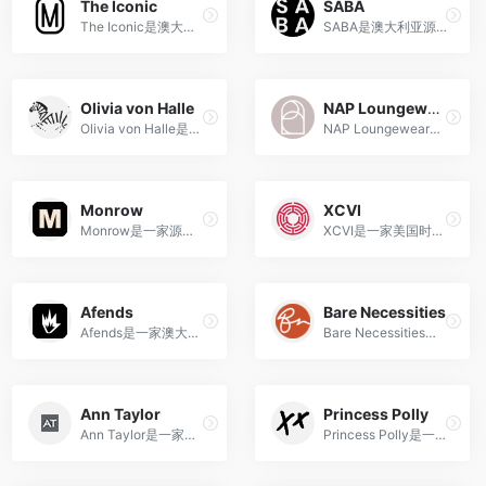
The Iconic
SABA
The Iconic是澳大利亚领先的时尚与服装在线零售商，提供来自世界各地知名品牌的时尚、服装、鞋履、配饰等产品，以丰富的选择和优质的服务备受消费者喜爱。
SABA是澳大利亚源自的时尚品牌，以其现代简洁、高品质的设计风格而备受喜爱，为都市人们带来优雅与时尚的穿着选择。
Olivia von Halle
NAP Loungewear
Olivia von Halle是一家源自英国的高端睡衣和家居服品牌，以精致的丝绸面料与优雅剪裁融合，为现代女性带来舒适与品质兼具的家居时尚体验。
NAP Loungewear是一家成立于2020年夏季的高档家居服品牌，以女性视角的经典剪裁和高品质面料为特色，旨在为现代女性提供舒适、优质的时尚家居服装。
Monrow
XCVI
Monrow是一家源自洛杉矶的时尚品牌，以其舒适的休闲服装和简约的设计风格著称，兼具潮流与经典元素，注重可持续发展。
XCVI是一家美国时尚品牌，以将舒适性与时尚融合于设计中，以宽松休闲风格和高品质材料著称，成为了备受瞩目的时尚界品牌。
Afends
Bare Necessities
Afends是一家澳大利亚时尚品牌，以独特设计和可持续时尚理念为特色，融合冲浪文化与街头元素，受到年轻人和时尚爱好者的喜爱。
Bare Necessities是一家美国知名的内衣品牌零售商，以提供各种类型、尺寸和风格的舒适内衣、泳装和睡衣而闻名。
Ann Taylor
Princess Polly
Ann Taylor是一家知名的美国女性时装品牌，专注于提供高质量、经典和时尚的女性服装和配饰。
Princess Polly是一家澳大利亚的时尚零售品牌，专注于为年轻时尚女性提供多样化、前卫的女装和配饰。