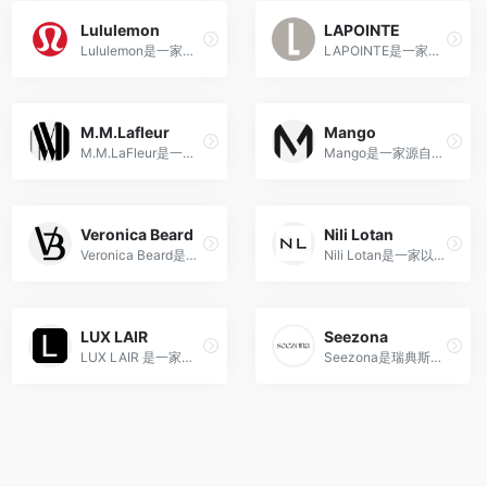
Lululemon
LAPOINTE
Lululemon是一家加拿大高端运动服装品牌，以高品质、时尚设计和社区建设而著名。
LAPOINTE是一家美国高端时尚品牌，以奢华、现代和多样化的女性时装设计而著称，致力于展现女性自信和独立。
M.M.Lafleur
Mango
M.M.LaFleur是一家美国时尚品牌，为现代职业女性提供精致、舒适且多功能的工作服和时尚选择。
Mango是一家源自西班牙的时尚品牌，以其多元化的设计、实惠的价格和贴近时尚潮流的服装、鞋子和配饰而闻名。
Veronica Beard
Nili Lotan
Veronica Beard是一家以现代、多元化设计风格著称的美国时尚品牌，为女性提供独特的服装和配饰选择。
Nili Lotan是一家以简约、现代设计为特点的时尚品牌，致力于创造优雅、时尚的服装。
LUX LAIR
Seezona
LUX LAIR 是一家在线低价奢侈品零售商，专门从事正宗的设计师手袋、服装、鞋子和配饰。
Seezona是瑞典斯德哥尔摩的新兴时尚设计师数字市场，聚集来自全球各地100多个独特品牌，展示最新趋势并满足多样风格。