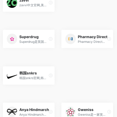
zavvi
zavvi中文官网,美国英国知名玩具,手办,电影周边产品海淘网站Zavvi是英国著名的音像制品购物网站，主要提供电影、DVD、CD、音乐、书籍、杂志、游戏，也提供电视电影游戏的周边产品，如男女服饰、礼品、玩具。首先z...
Superdrug
Pharmacy Direct
Superdrug是英国的一家药妆和美容零售连锁店，提供各种药妆产品、美容护肤、彩妆和个人护理用品。
Pharmacy Direct中文官网是一家澳大利亚药店在线销售平台，提供各种药品、保健品、营养品和个人护理用品等，为全球顾客提供便捷的购物体验。
韩国snkrs
韩国snkrs官网,韩国snkr是哪个区,怎么抽签,怎么注册下载
Anya Hindmarch
Gweniss
Anya Hindmarch是一位英国设计师创立的奢侈手袋品牌，以其富有创意和幽默感的设计风格在时尚界备受瞩目。
Gweniss是一家英国手工制作的皮革品牌，专注于打造经典时尚的高质量皮革包包和配件。直邮中国，全球免邮，支持支付宝