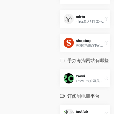
mirta
mirta,意大利手工包包手袋交易平台
shopbop
美国亚马逊旗下的时尚购物网站，提供600多个知名设计师品牌以及新锐设计师的潮流单品
手办海淘网站有哪些
zavvi
zavvi中文官网,美国英国知名玩具,手办,电影周边产品海淘网站Zavvi是英国著名的音像制品购物网站，主要提供电影、DVD、CD、音乐、书籍、杂志、游戏，也提供电视电影游戏的周边产品，如男女服饰、礼品、玩具。首先z...
订阅制电商平台
justfab