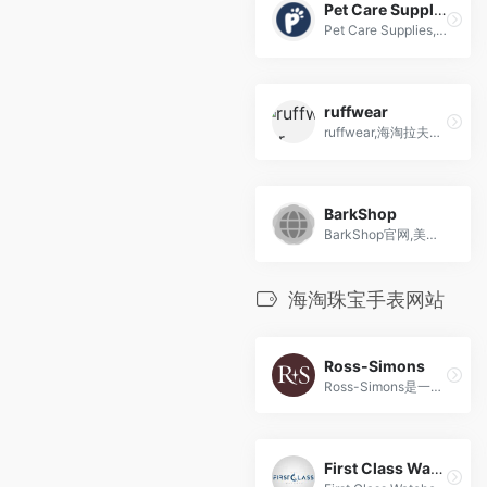
Pet Care Supplies
Pet Care Supplies,顶级宠物保健产品品牌的领先在线销售商
ruffwear
ruffwear,海淘拉夫威尔宠物服装,知名宠物用品品牌
BarkShop
BarkShop官网,美国网红狗盒,针对狗狗产品的月度订阅电商BarkShop，宠物玩具服装商店，专注于好玩的玩具、零食，以及服装。BarkShop还开发了自己的品牌，他们聘请了前乐高産品设计师，设计了美国大选主题的“Dognal...
海淘珠宝手表网站
Ross-Simons
Ross-Simons是一家成立于1952年的美国知名珠宝和礼品零售商，以提供高质量珠宝首饰和贵重石饰品为主，并以合理价格和丰富选择吸引顾客。
First Class Watches