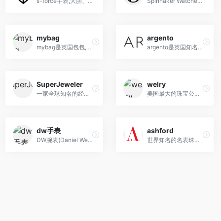
s-force手表,大胆、耐用又强而有力之手表
Spinnaker Watches,英国三角帆手表,冲浪和帆船运动品牌,Logo设计也是三角帆的形状
mybag
argento
mybag是英国包包,珠宝,手表海淘网站
argento是英国知名珠宝手表电商 直邮中国
SuperJeweler
welry
一家全球知名的经营各类珠宝首饰的零售商，主要提供从钻石耳环到结婚戒指，翡翠宝石首饰等一系列产品
美国最大的珠宝公司创建的在线购物网站，拥有30多年的珠宝零售经验
dw手表
ashford
DW腕表(Daniel Wellington)-时尚潮流手表品牌丹尼尔惠灵顿每款手表设计精益求精, 简约时尚的设计理念,打造隽永经典风格
世界知名的名表珠宝在线商城,售卖70多个国际知名品牌，4000余款货品