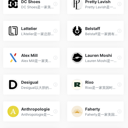
DC Shoes
Pretty Lavish
DC Shoes是一家美国潮流服饰和滑板鞋品牌，以其与极限运动文化的密切联系和高品质产品而备受年轻人喜爱。
Pretty Lavish是一家源自英国的时尚品牌，以其精致女性的时尚单品和独特设计风格而备受喜爱。
Lattelier
Belstaff
L'Atelier是一家总部位于纽约的时尚品牌，成立于2020年，以现代、真实和多维的审美特色为特点，致力于提升日常服装的品质，创造永恒的时尚单品。
Belstaff是一家拥有近一个世纪历史的英国时尚品牌，以其经典的摩托车服装和高品质的皮革制品而备受瞩目，将时尚与功能完美结合。
Alex Mill
Lauren Moshi
Alex Mill是一家美国时尚品牌，以融合经典、舒适和实用的设计理念而闻名，致力于提供高品质、低调奢华的服装选择。
Lauren Moshi是一家以独特手绘设计和高品质材料闻名的美国时尚品牌。
Desigual
Rixo
Desigual以大胆的颜色和独特的图案设计闻名，融合西班牙文化元素，呈现出充满活力的独特时尚风格。
Rixo是一家英国时尚品牌，以其独特的印花设计和复古风格在时尚界备受瞩目。
Anthropologie
Faherty
Anthropologie是一家美国时尚零售品牌，以其独特的设计风格和多元的产品线，包括女性服装、家居用品、饰品和礼品而闻名。
Faherty是一家美国时尚品牌，以其可持续的休闲和度假服装、舒适性和环保理念而著名。