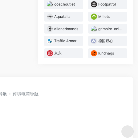
coachoutlet
Footpatrol
Aquatalia
Millets
allenedmonds
grimoire-onlineshop
Traffic Armor
德国双心
京东
lundhags
i导航
跨境电商导航