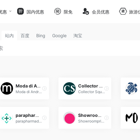
优惠
国内优惠
限免
会员优惠
旅游
站内
百度
Bing
Google
淘宝
Moda di Andrea
Collector Square
Moda di Andrea是一家法国综合奢侈品牌电商，专注于提供多品牌的时尚服饰、鞋履、配饰和其他奢侈品。
Collector Square是法国巴黎的在线奢侈品平台，专注于买卖二手奢侈品，并通过严格的鉴定认证和专业的客户服务提供可信赖的购物体验。
parapharmadirect
Showroomprive
parapharmadirect,法国黑家, 知名药妆购物网站
Showroomprive是法国数一数二的时尚购物网站和闪购平台