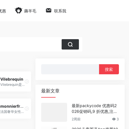
优惠
薅羊毛
联系我
搜
索：
Vilebrequin
Vilebrequin是一家源自法国的高端度假泳装品牌
最新文章
最新packycode 优惠码2
monnierfreres
026促销码,9 折优惠,注册
法国奢华女性时尚配饰折扣电商，销售包包、鞋子、珠宝首饰、配件、围巾和太阳眼镜等
即可获得$1体验余额
2周前
3