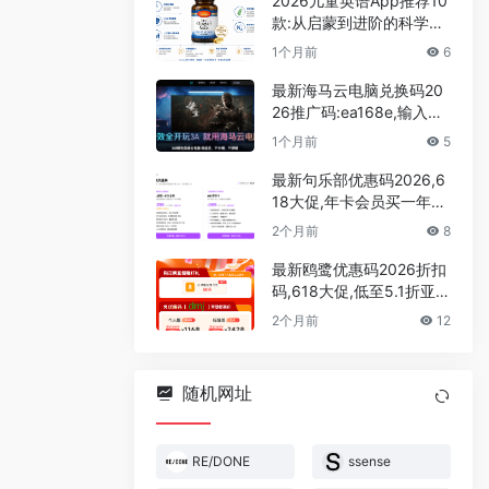
2026儿童英语App推荐10
款:从启蒙到进阶的科学选
型,家长实测零踩坑攻略
1个月前
6
最新海马云电脑兑换码20
26推广码:ea168e,输入领
取30分钟的免费游戏时长
1个月前
5
最新句乐部优惠码2026,6
18大促,年卡会员买一年送
一年,永久会员超低价
2个月前
8
最新鸥鹭优惠码2026折扣
码,618大促,低至5.1折亚马
逊,tiktok,shopify,temu运
2个月前
12
营选品,tk达人建联工具
随机网址
RE/DONE
ssense