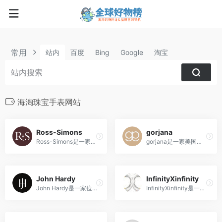
常用
站内
百度
Bing
Google
淘宝
海淘珠宝手表网站
Ross-Simons
gorjana
Ross-Simons是一家成立于1952年的美国知名珠宝和礼品零售商，以提供高质量珠宝首饰和贵重石饰品为主，并以合理价格和丰富选择吸引顾客。
gorjana是一家美国珠宝和配饰品牌，以其简约时尚、高品质设计而著名，将阳光、自然元素和全球文化灵感融入其首饰和配饰产品中。
John Hardy
InfinityXinfinity
John Hardy是一家位于巴厘岛的高级珠宝品牌，以精湛的手工工艺、自然元素的融入和环保理念闻名于世，成为奢华与品味的象征。
InfinityXinfinity是一家以宇宙与星系为灵感的英国珠宝品牌，打造独特而充满无限魅力的珠宝设计。