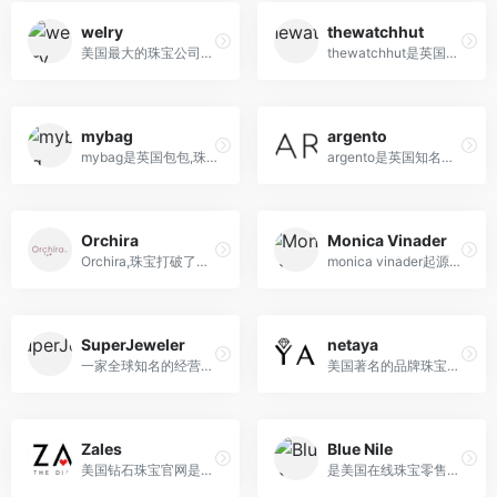
welry
thewatchhut
美国最大的珠宝公司创建的在线购物网站，拥有30多年的珠宝零售经验
thewatchhut是英国最大手表网站
mybag
argento
mybag是英国包包,珠宝,手表海淘网站
argento是英国知名珠宝手表电商 直邮中国
Orchira
Monica Vinader
Orchira,珠宝打破了传统珠宝的设计模式，使用了众多华丽的宝石材料
monica vinader起源于英国的珠宝品牌，以其独到的品位在时尚和高端珠宝两大领域之间打开了一扇大门
SuperJeweler
netaya
一家全球知名的经营各类珠宝首饰的零售商，主要提供从钻石耳环到结婚戒指，翡翠宝石首饰等一系列产品
美国著名的品牌珠宝首饰折扣网站，打折出售各种材质的戒指、耳环、项链、手链以及婚礼珠宝用品等
Zales
Blue Nile
美国钻石珠宝官网是Zales扎莱什品牌美国地区线上指定零售站点,主营Zales扎莱什珠宝钻石品牌全线
是美国在线珠宝零售商，全球最大的在线珠宝首饰零售商之一