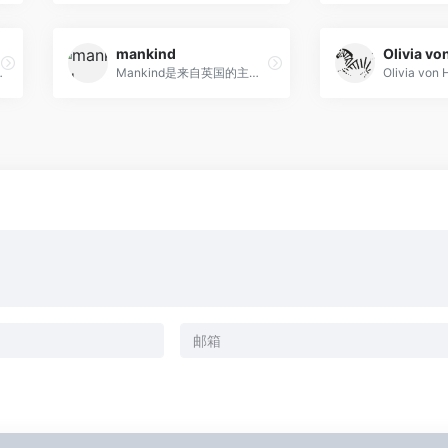
mankind
Olivia vo
最大手表网站
Mankind是来自英国的主打美妆护肤产品在线零售商城，在线销售彩妆护肤品、美发产品、剃须修颜产品、身体护理产品、家居用品及香氛等。