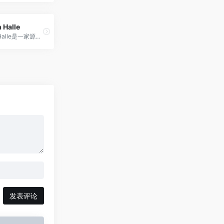
n Halle
Olivia von Halle是一家源自英国的高端睡衣和家居服品牌，以精致的丝绸面料与优雅剪裁融合，为现代女性带来舒适与品质兼具的家居时尚体验。
发表评论