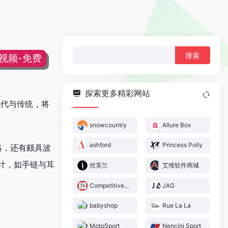
搜
片视频-免费
索：
探索更多精彩网站
融合现代与传统，将
snowcountry
Allure Box
ashford
Princess Polly
格，还有颇具波
计，如手链与耳
丝芙兰
艾维软件商城
Competitive Cyclist
JAG
babyshop
Rue La La
MotoSport
Nencini Sport