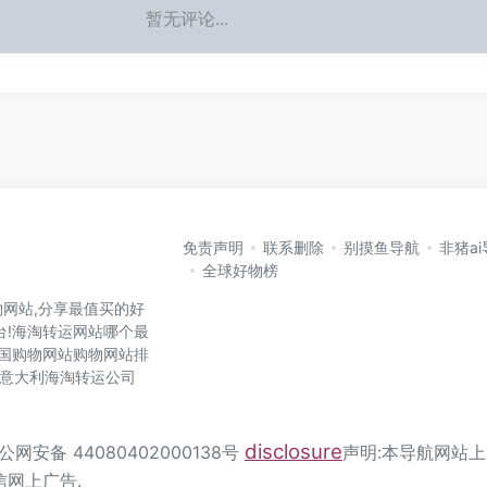
暂无评论...
免责声明
联系删除
别摸鱼导航
非猪a
全球好物榜
网站,分享最值买的好
台!海淘转运网站哪个最
各国购物网站购物网站排
国,意大利海淘转运公司
disclosure
公网安备 44080402000138号
声明:本导航网站上
信网上广告.