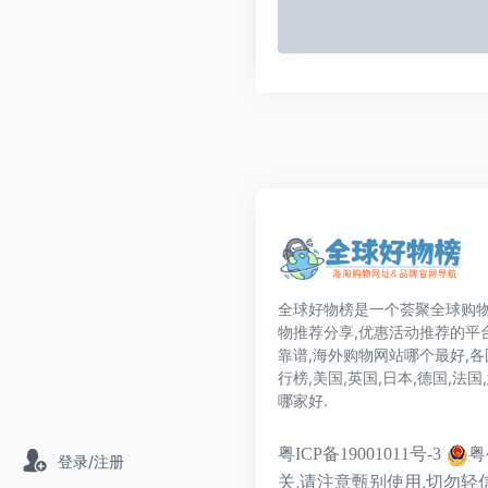
全球好物榜是一个荟聚全球购物
物推荐分享,优惠活动推荐的平
靠谱,海外购物网站哪个最好,
行榜,美国,英国,日本,德国,法
哪家好.
粤
粤ICP备19001011号-3
登录/注册
关,请注意甄别使用,切勿轻