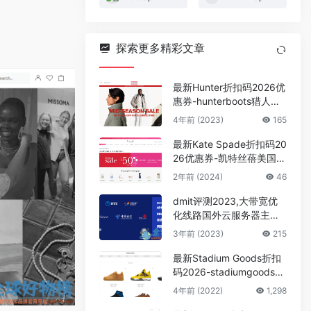
探索更多精彩文章
最新​​Hunter折扣码2026优
惠券-hunterboots猎人靴
美国官网季中大促低至6折
4年前 (2023)
165
最新Kate Spade折扣码20
26优惠券-凯特丝蓓美国官
网季末大促折扣区额外5折
2年前 (2024)
46
dmit评测2023,大带宽优
化线路国外云服务器主机
商
3年前 (2023)
215
最新Stadium Goods折扣
码2026-stadiumgoods美
国官网精选鞋款低至8折促
4年前 (2022)
1,298
销