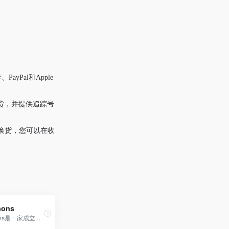
Pal和Apple
发货，并提供追踪号
换货，您可以在收
mons
Ross-Simons是一家成立于1952年的美国知名珠宝和礼品零售商，以提供高质量珠宝首饰和贵重石饰品为主，并以合理价格和丰富选择吸引顾客。