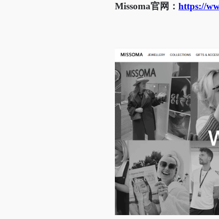
Missoma官网：
https://w