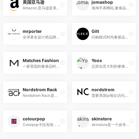
美国亚马逊
jomashop
Amazon,亚马逊是美国最大电商购物网站,海淘首选,综合类购物商城
海淘手表网站,奢侈品的零售和批发贸易，如手表、精美书写工具、手提包、时尚配饰、水晶和礼
mrporter
Gilt
全球著名设计师品牌奢侈品折扣电商,由英国高档购物网站Net-A-Porter衍生出来的
闪购模式时尚奢侈品折扣网站
Matches Fashion
Yoox
一家英国的奢侈品时尚折扣电商
总部在意大利的奢侈品折扣电商，商品库中包含1000多个品牌
Nordstrom Rack
nordstrom
Nordstrom Rack是美国高档百货Nordstrom的折扣店，经营的产品包括服装、鞋子、饰品、包包、珠宝等
需要美国ip地址访问,是美国高档连锁百货店。Nordstrom经营的产品包括服装、饰品、包包、珠宝、
colourpop
skinstore
Colorpop卡拉泡泡，洛杉矶彩妆品牌，从眼影到唇笔，每一样都不得不叫人惊叹,支持直邮支付宝
skinstore是一个由专业医学皮肤专家创立的护肤化妆品电商网站！可直邮中国!支付宝付款!