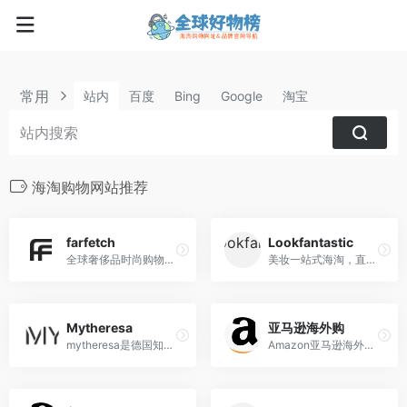
常用
站内
百度
Bing
Google
淘宝
海淘购物网站推荐
farfetch
Lookfantastic
全球奢侈品时尚购物折扣平台,汇集国际3000多个奢侈品品牌及时尚单品任你挑选。海外直邮,正品保障
美妆一站式海淘，直邮中国。提供香缇卡、菲洛嘉、欧缇丽、伊索及限量礼盒等畅销护肤美妆
Mytheresa
亚马逊海外购
mytheresa是德国知名奢侈品电商折扣电商，奢侈品品牌有将近200个，都是各品牌最出色的服装、鞋包售卖
Amazon亚马逊海外购目前有超过近800万种直邮商品,来自海外亚马逊,美国,英国及日本等站点