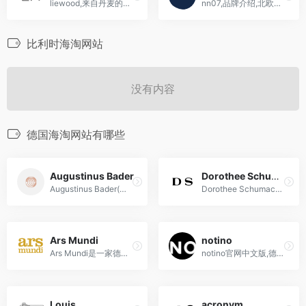
liewood,来自丹麦的北欧风的童装品牌海淘网站
nn07,品牌介绍,北欧小众品牌
比利时海淘网站
没有内容
德国海淘网站有哪些
Augustinus Bader
Dorothee Schumacher
Augustinus Bader(俗称AB）是一家由德国科学家奥古斯丁·巴德博士创立的护肤品牌，以其独特的TFC8®技术和科技驱动的护肤理念在行业内脱颖而出，致力于提供高效、安全的护肤解决方案。
Dorothee Schumacher（朵洛希·舒马赫）是德国高端时尚品牌，以优雅、现代和女性化的设计风格闻名，为现代都市女性提供自信、精致和独立的时尚选择。
Ars Mundi
notino
Ars Mundi是一家德国的艺术品销售和文化推广公司，成立于1958年，通过销售艺术品和举办艺术展览等活动
notino官网中文版,德国英国海...
Louis
acronym