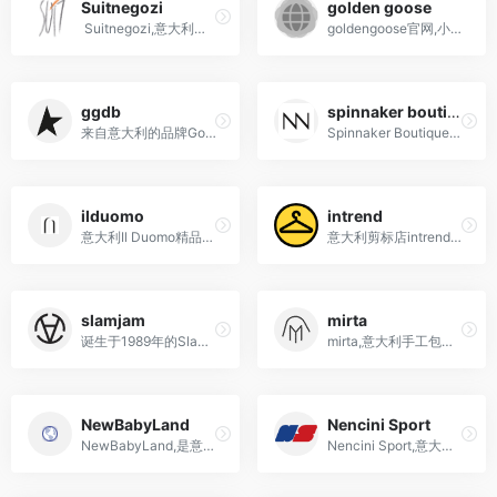
Suitnegozi
golden goose
Suitnegozi,意大利奢侈品电商海淘攻略购物
goldengoose官网,小脏鞋ggdb,以"脏球鞋"而著名的意大利品牌GoldenGoose，也叫GGDB，全名是goldengoosedeluxebrand，嗯，就是加了deluxe的公然告知。设计师是一对来自意大利的CP，AlessandroGallo&amp;FrancescaRi...
ggdb
spinnaker boutique
来自意大利的品牌Golden Goose,黄金鹅小脏鞋,脏脏鞋
Spinnaker Boutique是来自意大利的时尚奢侈品买手店
ilduomo
intrend
意大利Il Duomo精品店是时尚爱好者和奢华与美丽爱好者的圣地
意大利剪标店intrend官网网址海淘购物-黄衣架maxmara剪标店网站地址maxmara剪标店就是maxmara独家奥特莱斯，基本可以理解成把领标减掉，然后贴上副牌DiffusioneTessile，剪标店的存在就是把库存货卖出去，同时又...
slamjam
mirta
诞生于1989年的Slam Jam，算是欧洲非常早就开始致力于潮流文化的商家，作为欧洲街头文化的先驱者，也因此成为各大品牌抢着联名的潮流商家
mirta,意大利手工包包手袋交易平台
NewBabyLand
Nencini Sport
NewBabyLand,是意大利的第一家婴幼儿和孕妇用品的在线商店
Nencini Sport,意大利体育服饰用品网站