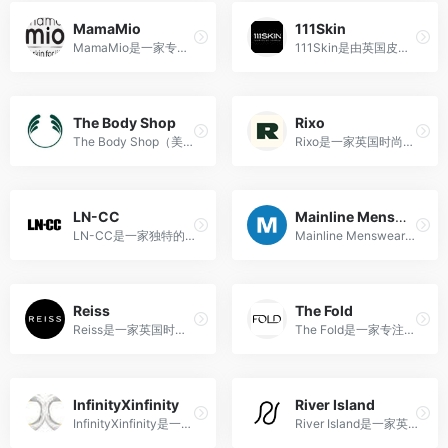
MamaMio
111Skin
MamaMio是一家专注于为孕妇和产后女性提供专业护理的护肤品牌，以天然成分和先进科技为基础，致力于保护妈妈们的肌肤健康和美丽。
111Skin是由英国皮肤科医生Dr. Yannis Alexandrides创立的高端护肤品牌，以医疗美学科技和高效成分为基础，致力于提供卓越的护肤体验。
The Body Shop
Rixo
The Body Shop（美体小铺）是一家源自英国的国际知名护肤品牌，以天然成分、环保理念和反对动物测试为特色，致力于提供高品质的护肤、身体护理和美妆产品，同时关注社会责任与环保事业。
Rixo是一家英国时尚品牌，以其独特的印花设计和复古风格在时尚界备受瞩目。
LN-CC
Mainline Menswear
LN-CC是一家独特的高端时尚概念店和在线购物平台，提供前卫的设计品牌和时尚艺术的精选。
Mainline Menswear是一家英国男装时尚在线零售商，提供广泛的国际知名品牌男性服装、鞋类和配件。
Reiss
The Fold
Reiss是一家英国时尚品牌，以其经典与现代相结合的设计风格和高质量的时装、鞋子和配饰而著名。
The Fold是一家专注于为职业女性打造优雅、时尚且专业的高品质女装的英国品牌。
InfinityXinfinity
River Island
InfinityXinfinity是一家以宇宙与星系为灵感的英国珠宝品牌，打造独特而充满无限魅力的珠宝设计。
River Island是一家英国时尚品牌，提供时尚、多样化的服装、鞋履和配饰，追求时尚趋势并注重质量。