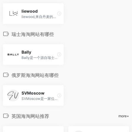
liewood
liewood,来自丹麦的北欧风的童装品牌海淘网站
瑞士海淘网站有哪些
Bally
Bally是一个源自瑞士的高端时尚品牌，以制作高质量的皮革制品为主，同时也提供男女服装、配饰和香水等产品系列，代表了高品质、奢华和精致的时尚。
俄罗斯海淘网站有哪些
SVMoscow
SVMoscow是一家位于俄罗斯的时尚零售概念店和在线平台，专注于推广独立设计师品牌和引领时尚潮流。
英国海淘网站推荐
more+