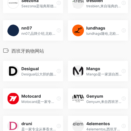
Seezona
tresbien
Seezona是瑞典斯德哥尔摩的新兴时尚设计师数字市场，聚集来自全球各地100多个独特品牌，展示最新趋势并满足多样风格。
tresbien,来自瑞典的时尚潮牌品牌
nn07
lundhags
nn07,品牌介绍,北欧小众品牌
lundhags隆哈,北欧户外品牌海淘网站
西班牙购物网站
Desigual
Mango
Desigual以大胆的颜色和独特的图案设计闻名，融合西班牙文化元素，呈现出充满活力的独特时尚风格。
Mango是一家源自西班牙的时尚品牌，以其多元化的设计、实惠的价格和贴近时尚潮流的服装、鞋子和配饰而闻名。
Motocard
Genyum
Motocard是一家专业的摩托车装备零售商，提供摩托车服装、配件、用品等产品，以及维修保养和改装服务。主营摩托车、装备、零售商、服装、配件、维修、保养、改装。
Genyum,来自西班牙的小众香水品牌
druni
4elementos
是一家专业从事香水、化妆品、护肤品和个人卫生用品的香水连锁店
4elementos,西班牙海淘球鞋网站,抽签软件