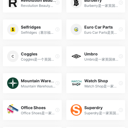
Revolution Beauty
Burberry
Revolution Beauty（原TAM Beauty）是英国知名护肤品网站，主要开发、生产以及销售各类化妆品，护肤和护发产品。
Burberry是一家英国奢侈品牌，以其经典格纹图案和高品质的时装、配件和香水而闻名。
Selfridges
Euro Car Parts
Selfridges（塞尔福里奇百货公司）是英国最著名的高端百货商场之一，成立于1909年，主要经营奢侈品和时尚服饰。
Euro Car Parts是英国最大的汽车零部件和配件供应商之一，提供广泛的汽车零部件和配件，以及工具和配件，同时还提供官网在线购物服务。
Coggles
Umbro
Coggles是一个英国时尚零售品牌，成立于1974年，总部位于曼彻斯特。Coggles的产品线包括男女服装、鞋类、包、配饰、家居用品等。
Umbro是一家英国体育用品制造商，成立于1924年，主要生产足球相关装备和服装。
Mountain Warehouse
Watch Shop
Mountain Warehouse是一家英国户外运动品牌，提供高性价比的户外装备和服装，包括登山、徒步、露营等项目所需的各种装备和服装。
Watch Shop是一家在线手表零售商，提供来自多个品牌的高品质手表，包括机械、石英、智能手表等
Office Shoes
Superdry
Office Shoes是一家英国知名鞋类零售商，拥有多种时尚鞋履和配饰。支持直邮海外，方便中国消费者海淘购买。
Superdry是一家英国时尚品牌，融合了日本和美国的风格，以其独特的图案、街头风格和高质量的服装设计而著名。