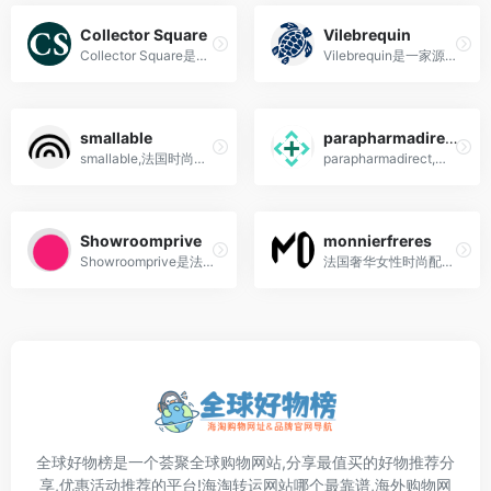
Collector Square
Vilebrequin
Collector Square是法国巴黎的在线奢侈品平台，专注于买卖二手奢侈品，并通过严格的鉴定认证和专业的客户服务提供可信赖的购物体验。
Vilebrequin是一家源自法国的高端度假泳装品牌
smallable
parapharmadirect
smallable,法国时尚电商,海淘童装网站推荐
parapharmadirect,法国黑家, 知名药妆购物网站
Showroomprive
monnierfreres
Showroomprive是法国数一数二的时尚购物网站和闪购平台
法国奢华女性时尚配饰折扣电商，销售包包、鞋子、珠宝首饰、配件、围巾和太阳眼镜等
全球好物榜是一个荟聚全球购物网站,分享最值买的好物推荐分
享,优惠活动推荐的平台!海淘转运网站哪个最靠谱,海外购物网