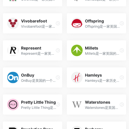
Vivobarefoot
Offspring
Vivobarefoot是一家专注于裸足鞋设计和制造的英国品牌，提供自然、健康和环保的鞋款。
Offspring是一家英国的潮流鞋类零售商，提供最新款、限量版运动鞋，与知名品牌合作。
Represent
Millets
Represent是一家英国时尚品牌，以高质量的服装和配饰，现代简约的设计风格，深受年轻人和时尚潮流人士的喜爱。
Millets是一家英国的户外用品连锁店，提供各种户外用品，如帐篷、背包、睡袋、鞋子等。
OnBuy
Hamleys
OnBuy是英国的一个在线市场，提供商品丰富、价格低廉、购物便捷、多种支付方式等服务。
Hamleys是一家历史悠久的英国玩具商店，豪华、历史悠久、全球最大的玩具选择、体验丰富的玩具商店。
Pretty Little Thing
Waterstones
Pretty Little Thing是一家英国快时尚品牌，以提供时尚、实惠、潮流的女性服装、鞋履、配件为主打。
Waterstones是英国最大的独立图书零售商，拥有超过280家书店，提供广泛的图书、礼品和文具。