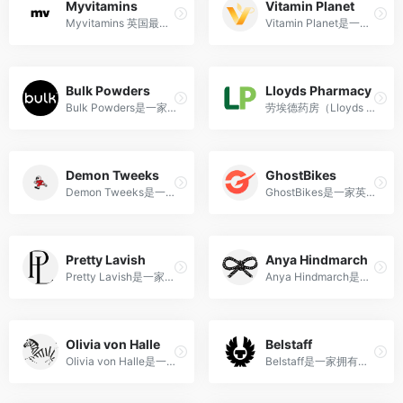
Myvitamins
Vitamin Planet
Myvitamins 英国最好的“维他命”，是一家专注提供高质量营养补充品的品牌，致力于支持个人的整体健康和福祉。支持支付宝，满50英镑免邮中国。
Vitamin Planet是一家总部位于英国的领先保健营养品牌，专注于提供高质量的维生素、矿物质和营养补充品，致力于帮助顾客保持健康生活方式。
Bulk Powders
Lloyds Pharmacy
Bulk Powders是一家总部位于英国的保健营养品牌，专注于提供高质量的蛋白粉、氨基酸、维生素等营养补充品，为健身爱好者和健康意识者提供全面的营养支持。
劳埃德药房（Lloyds Pharmacy）是英国最大的药房连锁，提供全面的医药保健服务，包括处方药和非处方药销售、健康咨询、药物管理等服务。
Demon Tweeks
GhostBikes
Demon Tweeks是一家总部位于英国威尔士的汽车和摩托车零售商，提供广泛的汽车配件、零件和运动装备，深受汽车和摩托车爱好者信赖。
GhostBikes是一家英国摩托车用品零售商，提供各种摩托车装备和配件，以及专业客户服务；英国最大的摩托车/越野摩托车服装和配件零售商之一
Pretty Lavish
Anya Hindmarch
Pretty Lavish是一家源自英国的时尚品牌，以其精致女性的时尚单品和独特设计风格而备受喜爱。
Anya Hindmarch是一位英国设计师创立的奢侈手袋品牌，以其富有创意和幽默感的设计风格在时尚界备受瞩目。
Olivia von Halle
Belstaff
Olivia von Halle是一家源自英国的高端睡衣和家居服品牌，以精致的丝绸面料与优雅剪裁融合，为现代女性带来舒适与品质兼具的家居时尚体验。
Belstaff是一家拥有近一个世纪历史的英国时尚品牌，以其经典的摩托车服装和高品质的皮革制品而备受瞩目，将时尚与功能完美结合。