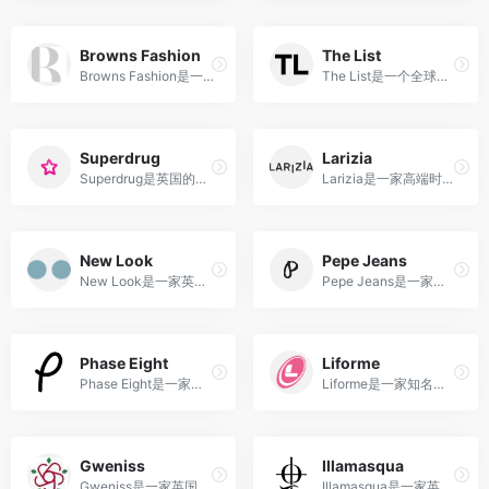
Browns Fashion
The List
Browns Fashion是一家英国时尚零售品牌，致力于为顾客提供独特、前卫的时尚设计和新锐品牌选择。
The List是一个全球移动奢侈品平台，专门销售来自世界顶级精品店的精选奢华时装和配饰。
Superdrug
Larizia
Superdrug是英国的一家药妆和美容零售连锁店，提供各种药妆产品、美容护肤、彩妆和个人护理用品。
Larizia是一家高端时尚品牌，以其提供精致、时尚和豪华的鞋履和配饰而著名。
New Look
Pepe Jeans
New Look是一家英国时尚品牌，提供时尚、实惠的服装和配饰选择。
Pepe Jeans是一家时尚品牌，以其青年时尚、休闲和个性化的设计而闻名，以牛仔裤和时尚服装系列而备受追捧。
Phase Eight
Liforme
Phase Eight是一家英国时尚品牌，以其优雅、女性化和高质量的设计而闻名，为女性提供各种场合和风格的时尚服饰。
Liforme是一家知名的瑜伽品牌，致力于设计和制造高质量、环保的瑜伽垫和瑜伽配件。他们的产品注重细节和功能性，提供优秀的防滑性能和舒适的使用体验，帮助瑜伽爱好者提升练习效果。
Gweniss
Illamasqua
Gweniss是一家英国手工制作的皮革品牌，专注于打造经典时尚的高质量皮革包包和配件。直邮中国，全球免邮，支持支付宝
Illamasqua是一家英国化妆品品牌，以其独特的创意、高品质和多元化的色彩选择而闻名。