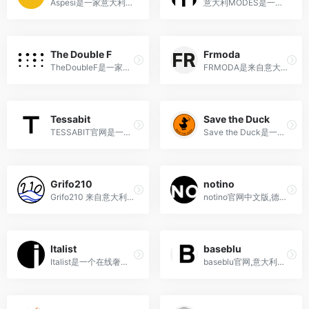
Aspesi是一家意大利时尚品牌，以其简约、实用和高品质的设计而闻名，提供男装、女装和配饰等多种类别的时尚商品。
意大利MODES是一个时尚零售平台，提供来自意大利的时尚、配饰、家居用品等商品，并支持国际直邮服务。
The Double F
Frmoda
TheDoubleF是一家意大利奢侈品电商平台，涵盖了时装、鞋履、配件、珠宝、手表等多个品类。
FRMODA是来自意大利的奢侈品奥特莱斯，线上商城涵盖了著名的奢侈品牌和新锐设计师品牌，产品包括服饰，鞋，包包，配件等。
Tessabit
Save the Duck
TESSABIT官网是一家经营高端奢侈品牌的在线时尚精品零售商，提供服装、鞋子、配件等产品，同时支持直邮中国的服务。
Save the Duck是一家以环保为理念的意大利时尚品牌，致力于使用100%无动物成分的面料制作高品质的羽绒服和外套。
Grifo210
notino
Grifo210 来自意大利，是一家多品牌商店，提供各种奢侈品牌的服装和配饰，风格精致优雅而又前卫。
notino官网中文版,德国英国海...
Italist
baseblu
Italist是一个在线奢侈时尚平台，提供正宗的意大利时尚设计师品牌，并且通过直接与品牌合作，提供更优惠的价格。
baseblu官网,意大利高端精品买手店