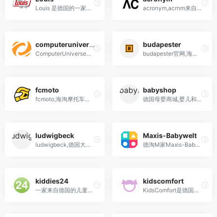
Louis 是德国的一家摩托车配件和骑行装备零售商，提供广泛的摩托车配件、骑行装备、工具和维护用品等产品。
acronym,acrnm来自德国的机能性服饰品牌
computeruniverse
budapester
ComputerUniverse（简称C家），是一家德国主营数码产品及家电类的网站
budapester官网,海淘奢侈品网站,德国精品买手店落于德国两大主要城市柏林和汉堡的城市中心位置，是一家传统且成功的实力精品买手店，除了各式品牌也提供手工男鞋，为顾客带来专享的VIP服务。其线上商店Budapester...
fcmoto
babyshop
fcmoto,海淘摩托车配件网站,欧洲最大的摩托车服装和头盔商店
德国母婴商城,婴儿和儿童服装，鞋子，玩具，婴儿车，汽车座椅，孕妇服装，配件
ludwigbeck
Maxis-Babywelt
ludwigbeck,德国大型香水美妆网站
德淘M家Maxis-Babywelt是德国最大的本土母婴电商之一, 可德国直邮中国
kiddies24
kidscomfort
一家来自德国的儿童用品商城，主营童车、儿童用椅、服饰等商品。商城支持PayPal支付。
KidsComfort是德国最大的婴儿用品网上商店之一，其产品包括有童装、童车、汽车安全座椅、儿童房