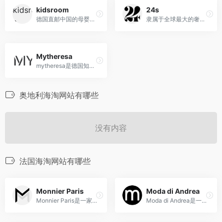
kidsroom
24s
德国直邮中国的母婴用品网店,为您提供欧洲品质的儿童汽车安全座椅,婴儿推车,母婴用品及婴幼儿辅食奶粉
隶属于全球最大的奢侈品集团LVMH,主营150个品牌的成衣、美妆和箱包类产品
Mytheresa
mytheresa是德国知名奢侈品电商折扣电商，奢侈品品牌有将近200个，都是各品牌最出色的服装、鞋包售卖
奥地利海淘网站有哪些
没有内容
法国海淘网站有哪些
Monnier Paris
Moda di Andrea
Monnier Paris是一家法国时尚配饰品牌，提供高品质、精致设计的手包、钱包、首饰等时尚配饰，展现优雅与时尚的完美结合。
Moda di Andrea是一家法国综合奢侈品牌电商，专注于提供多品牌的时尚服饰、鞋履、配饰和其他奢侈品。