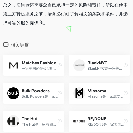
总之，海淘转运需要您自己承担一定的风险和责任，所以在使用
第三方转运服务之前，请务必仔细了解相关的条款和条件，并选
择可靠的服务提供商。
相关导航
Matches Fashion
BlankNYC
一家英国的奢侈品时尚折扣电商
BlankNYC是一家美国时尚品牌，以设计独特、高质量的牛仔裤和时尚服饰为特色，受到年轻时尚爱好者的喜爱。
Bulk Powders
Missoma
Bulk Powders是一家总部位于英国的保健营养品牌，专注于提供高质量的蛋白粉、氨基酸、维生素等营养补充品，为健身爱好者和健康意识者提供全面的营养支持。
Missoma是一家成立于2008年的英国时尚珠宝品牌，以其现代而简洁的设计风格和高品质的手工工艺而闻名。
The Hut
RE/DONE
The Hut是一家总部位于英国的综合性电商网站，成立于2004年。该网站提供的商品种类涵盖了时尚、美容、家居、体育用品、电子产品等多个领域，是一个集购物、社交、生活为一体的综合性在线购物平台。
RE/DONE是一家美国时尚品牌，以其独特的可持续再生设计和复古牛仔服装而闻名，将传统与现代时尚相融合。