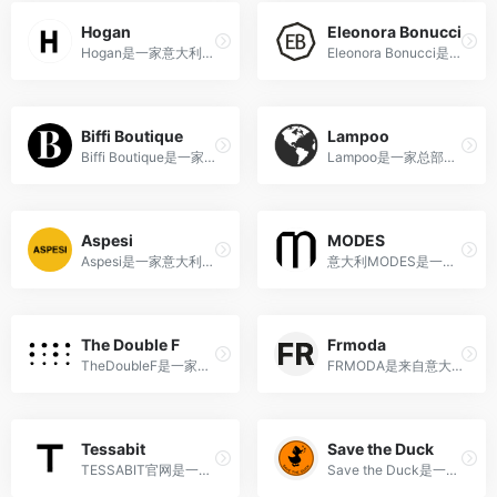
Hogan
Eleonora Bonucci
Hogan是一家意大利奢侈品牌，专注于设计时尚且实用的鞋履和皮具产品。
Eleonora Bonucci是一家意大利的高端时尚奢侈品零售商，提供精选的设计师服装和配饰。
Biffi Boutique
Lampoo
Biffi Boutique是一家位于意大利的历史悠久、时尚前卫的精品店，以推广独立设计师品牌和提供独特时尚选择而备受赞誉。
Lampoo是一家总部位于意大利的二手奢侈品交易平台，提供了一个安全可靠的平台，供用户在买卖二手奢侈品方面进行交易。
Aspesi
MODES
Aspesi是一家意大利时尚品牌，以其简约、实用和高品质的设计而闻名，提供男装、女装和配饰等多种类别的时尚商品。
意大利MODES是一个时尚零售平台，提供来自意大利的时尚、配饰、家居用品等商品，并支持国际直邮服务。
The Double F
Frmoda
TheDoubleF是一家意大利奢侈品电商平台，涵盖了时装、鞋履、配件、珠宝、手表等多个品类。
FRMODA是来自意大利的奢侈品奥特莱斯，线上商城涵盖了著名的奢侈品牌和新锐设计师品牌，产品包括服饰，鞋，包包，配件等。
Tessabit
Save the Duck
TESSABIT官网是一家经营高端奢侈品牌的在线时尚精品零售商，提供服装、鞋子、配件等产品，同时支持直邮中国的服务。
Save the Duck是一家以环保为理念的意大利时尚品牌，致力于使用100%无动物成分的面料制作高品质的羽绒服和外套。