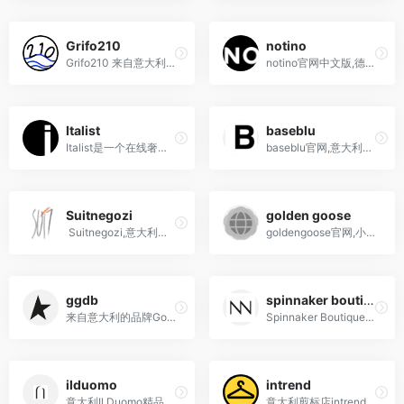
Grifo210
notino
Grifo210 来自意大利，是一家多品牌商店，提供各种奢侈品牌的服装和配饰，风格精致优雅而又前卫。
notino官网中文版,德国英国海...
Italist
baseblu
Italist是一个在线奢侈时尚平台，提供正宗的意大利时尚设计师品牌，并且通过直接与品牌合作，提供更优惠的价格。
baseblu官网,意大利高端精品买手店
Suitnegozi
golden goose
Suitnegozi,意大利奢侈品电商海淘攻略购物
goldengoose官网,小脏鞋ggdb,以"脏球鞋"而著名的意大利品牌GoldenGoose，也叫GGDB，全名是goldengoosedeluxebrand，嗯，就是加了deluxe的公然告知。设计师是一对来自意大利的CP，AlessandroGallo&amp;FrancescaRi...
ggdb
spinnaker boutique
来自意大利的品牌Golden Goose,黄金鹅小脏鞋,脏脏鞋
Spinnaker Boutique是来自意大利的时尚奢侈品买手店
ilduomo
intrend
意大利Il Duomo精品店是时尚爱好者和奢华与美丽爱好者的圣地
意大利剪标店intrend官网网址海淘购物-黄衣架maxmara剪标店网站地址maxmara剪标店就是maxmara独家奥特莱斯，基本可以理解成把领标减掉，然后贴上副牌DiffusioneTessile，剪标店的存在就是把库存货卖出去，同时又...