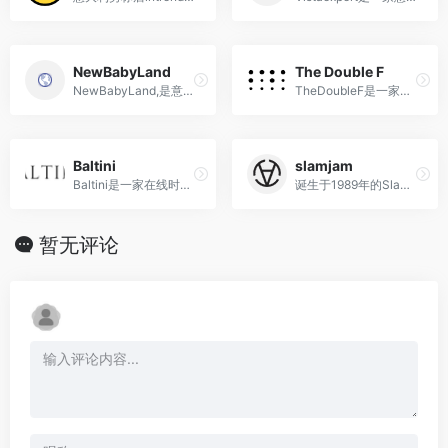
NewBabyLand
The Double F
NewBabyLand,是意大利的第一家婴幼儿和孕妇用品的在线商店
TheDoubleF是一家意大利奢侈品电商平台，涵盖了时装、鞋履、配件、珠宝、手表等多个品类。
Baltini
slamjam
Baltini是一家在线时尚零售商，他们提供一系列高端时尚品牌的服装、鞋类、饰品等产品。
诞生于1989年的Slam Jam，算是欧洲非常早就开始致力于潮流文化的商家，作为欧洲街头文化的先驱者，也因此成为各大品牌抢着联名的潮流商家
暂无评论