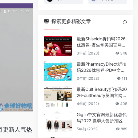
探索更多精彩文章
最新Shiseido折扣码2026
优惠券-资生堂美国官网满
$125送自选7件套
3年前 (2023)
348
最新PharmacyDirect折扣
码2026优惠券-PD中文官
网新西兰仓3件92折/5件8
3年前 (2023)
111
8折促销
最新Cult Beauty折扣码20
26-cultbeauty英国官网全
场最高享受额外8折促销直
4年前 (2022)
405
邮中国
Giglio中文官网最新优惠代
码2022 换季大促折扣区低
至5折 可直邮
每月更新人气热
5年前 (2022)
889