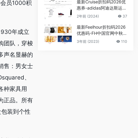
最新Cruise折扣码2026优
员1000积
惠券-adidas阿迪达斯运动
鞋服低至3折
2年前 (2024)
37
最新Feelhour折扣码2026
930年成立
优惠码-FH中国官网中秋特
惠7.5折，包税免邮中国
3年前 (2023)
110
采购团队，穿梭
众多声名显赫的
要销售：男女士
quared、
装和各种家具用
均为正品。所有
盒包装到个性