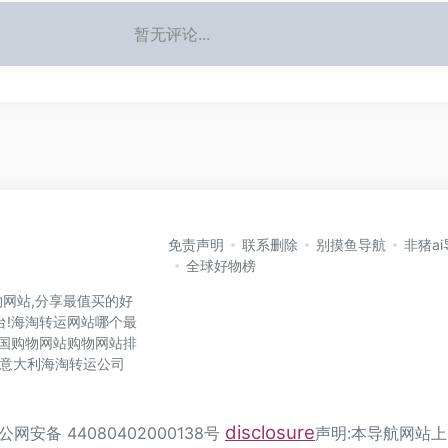
暂无评论...
免责声明
联系删除
别摸鱼导航
非猪a
全球好物榜
网站,分享最值买的好
台!海淘转运网站哪个最
各国购物网站购物网站排
国,意大利海淘转运公司
disclosure
公网安备 44080402000138号
声明:本导航网站上