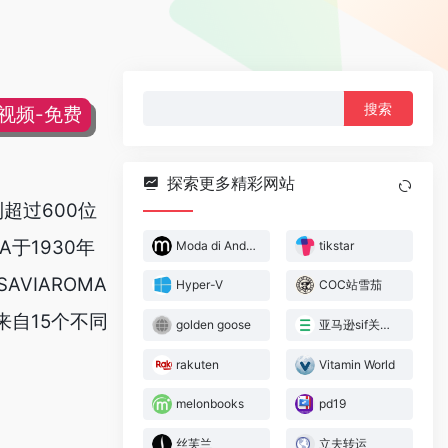
搜
片视频-免费
索：
探索更多精彩网站
超过600位
于1930年
Moda di Andrea
tikstar
VIAROMA
Hyper-V
COC站雪茄
来自15个不同
golden goose
亚马逊sif关键词插件
rakuten
Vitamin World
melonbooks
pd19
丝芙兰
立夫转运