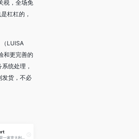
含关税，全场免
也是杠杠的，
（LUISA
浏览体验和更完善的
子商务系统处理，
意大利发货，不必
rt
Vistaexpert是一家意大利眼镜零售商，提供高品质眼镜产品、眼镜配件和专业眼镜服务，满足客户的时尚和视觉需求。