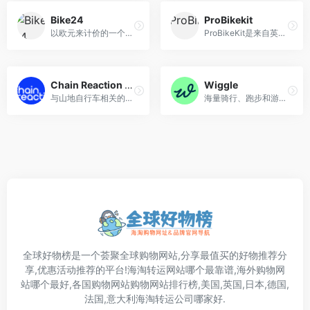
Bike24
ProBikekit
以欧元来计价的一个德国海外购物网站。轻量型的零部件等较为罕见的商品很便宜
ProBikeKit是来自英国的知名自行车用品网站，主营骑行配件、装备、食补、服饰等商品。支持支付宝、双币卡及PayPal付款
Chain Reaction Cycles
Wiggle
与山地自行车相关的商品种类齐全。虽然网站只有英文版的，但特价和使用折扣券时就会变得非常便宜
海量骑行、跑步和游泳装备铁三运动装备专卖网店,提供全球包邮服务,中文页面购物,支付宝付款。
全球好物榜是一个荟聚全球购物网站,分享最值买的好物推荐分
享,优惠活动推荐的平台!海淘转运网站哪个最靠谱,海外购物网
站哪个最好,各国购物网站购物网站排行榜,美国,英国,日本,德国,
法国,意大利海淘转运公司哪家好.