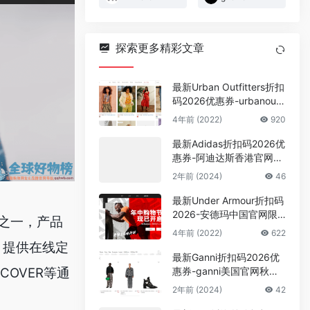
探索更多精彩文章
最新Urban Outfitters折扣
码2026优惠券-urbanoutfi
tters英国官网1折起+额外
4年前 (2022)
920
7折促销活动
最新Adidas折扣码2026优
惠券-阿迪达斯香港官网精
选商品3件7折/5件以上5
2年前 (2024)
46
折优惠
最新Under Armour折扣码
2026-安德玛中国官网限
商之一，产品
时折扣+叠加每满300元立
4年前 (2022)
622
减30元促销
，提供在线定
最新Ganni折扣码2026优
惠券-ganni美国官网秋冬
SCOVER等通
大促低至5折
2年前 (2024)
42