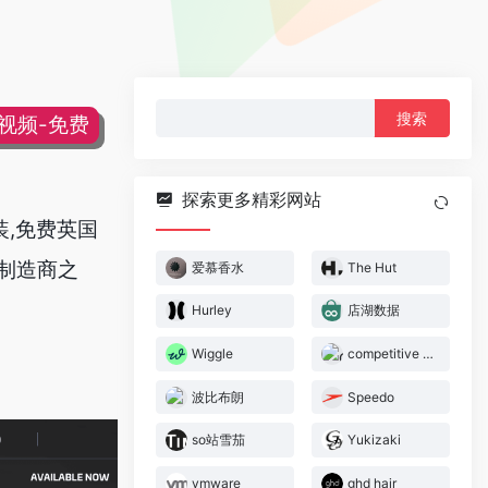
搜
片视频-免费
索：
探索更多精彩网站
装,免费英国
车制造商之
爱慕香水
The Hut
Hurley
店湖数据
Wiggle
competitive cycling
波比布朗
Speedo
so站雪茄
Yukizaki
vmware
ghd hair