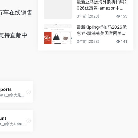
最新亚马逊海外购折扣码2
026优惠券-amazon中国
自行车在线销售
多品牌营养保健品镇店之
3年前 (2023)
155
宝促销 普丽普莱/自然之宝
等
最新Kipling折扣码2026优
惠券-凯浦林美国官网美包
付，支持直邮中
低至5折促销
3年前 (2023)
141
Sports
Altitude Sports,加拿大最大的海淘户外用品电商
hunt
the last hunt,加拿大Altitude-Sports旗下折扣较低、较受欢迎的清仓网站