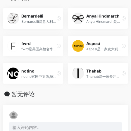
Bernardelli
Anya Hindmarch
Bernardelli是意大利的时尚精品零售商，以其悠久的历史、高品质的产品和对独特设计的执着而备受推崇。
Anya Hindmarch是一位英国设计师创立的奢侈手袋品牌，以其富有创意和幽默感的设计风格在时尚界备受瞩目。
fwrd
Aspesi
fwrd是美国高档奢华时装在线目的地,奢侈品折扣电商
Aspesi是一家意大利时尚品牌，以其简约、实用和高品质的设计而闻名，提供男装、女装和配饰等多种类别的时尚商品。
notino
Thahab
notino官网中文版,德国英国海...
Thahab是一家专注于销售鞋服、珠宝手表和其他奢侈品的在线购物平台。
暂无评论