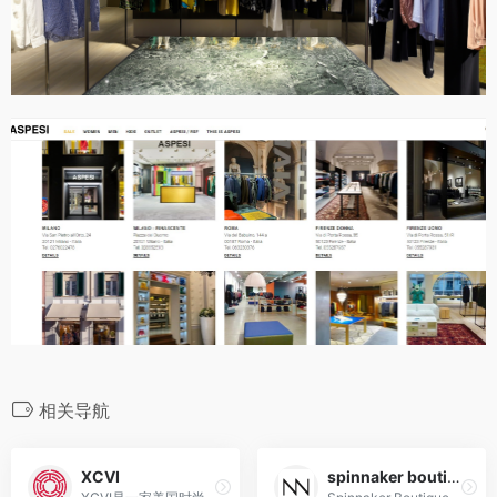
相关导航
XCVI
spinnaker boutique