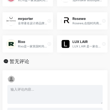
XCVI是一家美国时尚品牌，以将舒适性与时尚融合于设计中，以宽松休闲风格和高品质材料著称，成为了备受瞩目的时尚界品牌。
Spinnaker Boutique是来自意大利的时尚奢侈品买手店
mrporter
Rosewe
全球著名设计师品牌奢侈品折扣电商,由英国高档购物网站Net-A-Porter衍生出来的
Rosewe,在线时尚商店海淘攻略,直邮转运中国教程
Rixo
LUX LAIR
Rixo是一家英国时尚品牌，以其独特的印花设计和复古风格在时尚界备受瞩目。
LUX LAIR 是一家在线低价奢侈品零售商，专门从事正宗的设计师手袋、服装、鞋子和配饰。
暂无评论