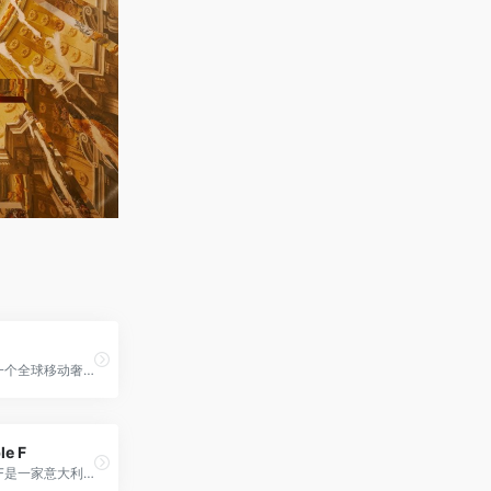
The List是一个全球移动奢侈品平台，专门销售来自世界顶级精品店的精选奢华时装和配饰。
le F
TheDoubleF是一家意大利奢侈品电商平台，涵盖了时装、鞋履、配件、珠宝、手表等多个品类。