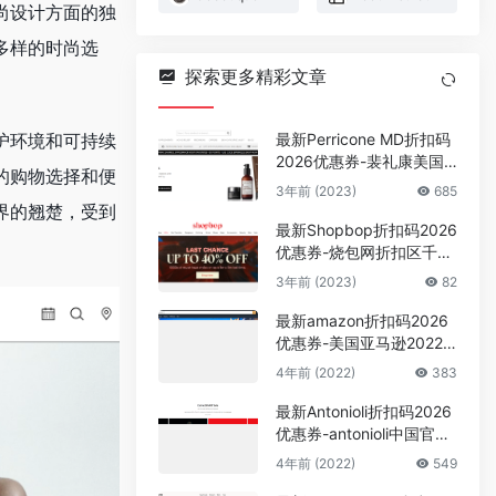
尚设计方面的独
多样的时尚选
探索更多精彩文章
最新Perricone MD折扣码
护环境和可持续
2026优惠券-裴礼康美国
的购物选择和便
官网全场美妆护肤营养保
3年前 (2023)
685
健享7折促销
界的翘楚，受到
最新Shopbop折扣码2026
优惠券-烧包网折扣区千款
单品低至6折
3年前 (2023)
82
最新amazon折扣码2026
优惠券-美国亚马逊2022 P
rime Day会员日加场48小
4年前 (2022)
383
时狂欢
最新Antonioli折扣码2026
优惠券-antonioli中国官网
年中大促4折起+额外8折
4年前 (2022)
549