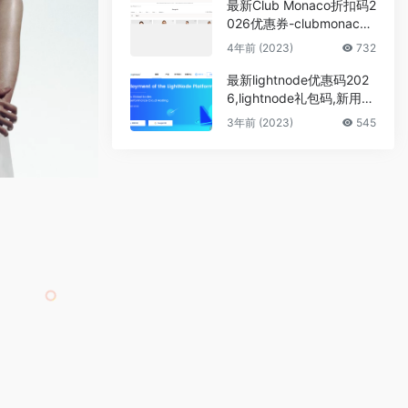
最新Club Monaco折扣码2
026优惠券-clubmonaco
美国官网女装折扣区低至6
4年前 (2023)
732
折+额外5折
最新lightnode优惠码202
6,lightnode礼包码,新用户
注册随机送$5~$20,额外
3年前 (2023)
545
终生95折