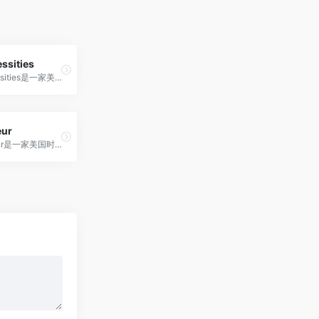
ssities
Bare Necessities是一家美国知名的内衣品牌零售商，以提供各种类型、尺寸和风格的舒适内衣、泳装和睡衣而闻名。
eur
M.M.LaFleur是一家美国时尚品牌，为现代职业女性提供精致、舒适且多功能的工作服和时尚选择。