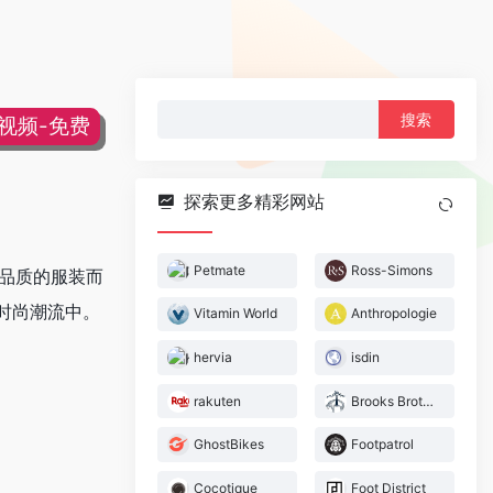
搜
片视频-免费
索：
探索更多精彩网站
Petmate
Ross-Simons
高品质的服装而
时尚潮流中。
Vitamin World
Anthropologie
hervia
isdin
rakuten
Brooks Brothers
GhostBikes
Footpatrol
Cocotique
Foot District