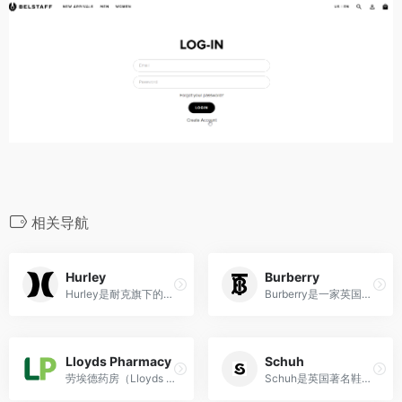
相关导航
Hurley
Burberry
Hurley是耐克旗下的潮流服装品牌，融合冲浪、滑板与街头文化，提供独特时尚的服饰和配件。
Burberry是一家英国奢侈品牌，以其经典格纹图案和高品质的时装、配件和香水而闻名。
Lloyds Pharmacy
Schuh
劳埃德药房（Lloyds Pharmacy）是英国最大的药房连锁，提供全面的医药保健服务，包括处方药和非处方药销售、健康咨询、药物管理等服务。
Schuh是英国著名鞋类零售商，在英国和爱尔兰拥有60多家门店。他们以休闲和运动鞋为主，适合年轻人购买。提供Toms、Vans、Crocs、Adidas等品牌和自有品牌Schuh。