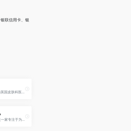
l、银联信用卡、银
111Skin是由英国皮肤科医生Dr. Yannis Alexandrides创立的高端护肤品牌，以医疗美学科技和高效成分为基础，致力于提供卓越的护肤体验。
o
MamaMio是一家专注于为孕妇和产后女性提供专业护理的护肤品牌，以天然成分和先进科技为基础，致力于保护妈妈们的肌肤健康和美丽。