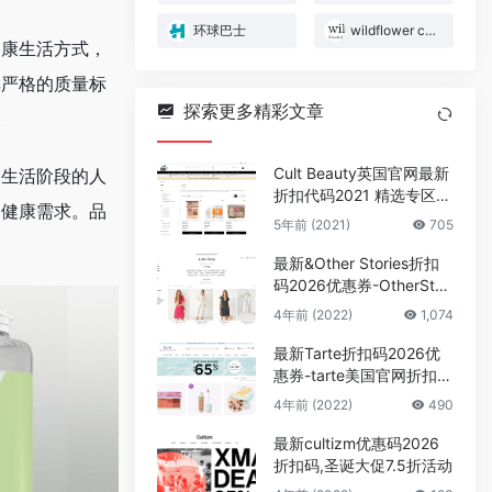
环球巴士
wildflower case
健康生活方式，
其严格的质量标
探索更多精彩文章
。
Cult Beauty英国官网最新
和生活阶段的人
折扣代码2021 精选专区低
的健康需求。品
至7折优惠促销满额免邮中
5年前 (2021)
705
国
最新&Other Stories折扣
码2026优惠券-OtherStori
es美国官网美衣低至2折
4年前 (2022)
1,074
+额外85折促销
最新Tarte折扣码2026优
惠券-tarte美国官网折扣区
低至35折+额外8折促销
4年前 (2022)
490
最新cultizm优惠码2026
折扣码,圣诞大促7.5折活动