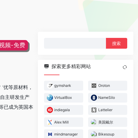
搜
片视频-免费
索：
探索更多精彩网站
gymshark
Oroton
旨 ‘优等原材料，
了自主研发生产
VirtualBox
NameSilo
’等已成为英国本
indiegala
Lattelier
Alex Mill
美国戴尔
mindmanager
Bikesoup