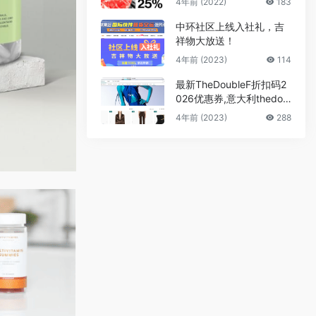
4年前 (2022)
183
中环社区上线入社礼，吉
祥物大放送！
4年前 (2023)
114
最新TheDoubleF折扣码2
026优惠券,意大利thedou
blef官网折扣区低至3折
4年前 (2023)
288
+额外85折促销