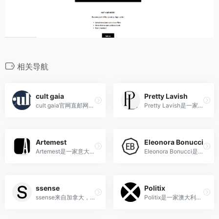
相关导航
cult gaia
Pretty Lavish
cult gaia官网直邮网址,海淘洛杉矶小众时尚品牌
Pretty Lavish是一家源自英国的时尚品牌，以其精致女性的时尚单品和独特设计风格而备受喜爱。
Artemest
Eleonora Bonucci
Artemest是一家意大利的奢侈家居品牌和电商平台，专注于展示和销售来自意大利手工艺师和设计师的精美家居艺术品。
Eleonora Bonucci是一家意大利的高端时尚奢侈品零售商，提供精选的设计师服装和配饰。
ssense
Politix
ssense来自加拿大，是全球举足轻重的时尚电商，最近几年发展迅猛，既有高端奢侈品牌，时尚潮牌、小众热门品牌等，也有大家都耳熟能详的大众时尚品牌
Politix是一家澳大利亚时尚男装品牌，以其个性独特的设计风格和高品质制作工艺受到广泛喜爱，为现代都市男士提供多样化的时尚选择。