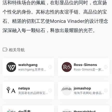
活和特殊场合的佩戴，在彰显品位的同时，也宣扬
个性化的身份。其标志性的友谊手链、高品位的宝
石、精湛的切割工艺使Monica Vinader的设计理念
深深融入每一颗钻石，释放出最耀眼的光芒。
相关导航
watchgang
Ross-Simons
watchgang,世界排名第一的手表俱乐部,海淘手表网站
Ross-Simons是一家成立于1952年的美国知名珠宝和礼品零售商，以提供高质量珠宝首饰和贵重石饰品为主，并以合理价格和丰富选择吸引顾客。
netaya
jomashop
美国著名的品牌珠宝首饰折扣网站，打折出售各种材质的戒指、耳环、项链、手链以及婚礼珠宝用品等
海淘手表网站,奢侈品的零售和批发贸易，如手表、精美书写工具、手提包、时尚配饰、水晶和礼
dw手表
thewatchhut