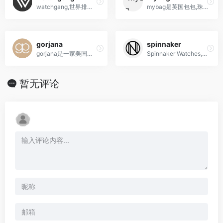
watchgang,世界排名第一的手表俱乐部,海淘手表网站
mybag是英国包包,珠宝,手表海淘网站
gorjana
spinnaker
gorjana是一家美国珠宝和配饰品牌，以其简约时尚、高品质设计而著名，将阳光、自然元素和全球文化灵感融入其首饰和配饰产品中。
Spinnaker Watches,英国三角帆手表,冲浪和帆船运动品牌,Logo设计也是三角帆的形状
暂无评论