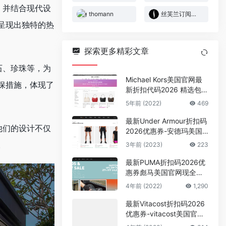
艺，并结合现代设
thomann
丝芙兰订阅盒子
呈现出独特的热
探索更多精彩文章
松石、珍珠等，为
Michael Kors美国官网最
保措施，体现了
新折扣代码2026 精选包袋
低至3折+额外85折促销
5年前 (2022)
469
最新Under Armour折扣码
。他们的设计不仅
2026优惠券-安德玛美国
官网女士运动服饰低至5折
3年前 (2023)
223
。
+额外4折促销
最新PUMA折扣码2026优
惠券彪马美国官网现全场
正价款一律6折+特价款额
4年前 (2022)
1,290
外75折促销
最新Vitacost折扣码2026
优惠券-vitacost美国官网
全场营养食品无门槛85折