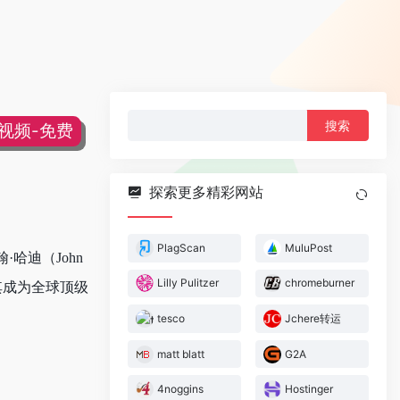
搜
片视频-免费
索：
探索更多精彩网站
PlagScan
MuluPost
·哈迪（John
Lilly Pulitzer
chromeburner
其成为全球顶级
tesco
Jchere转运
matt blatt
G2A
4noggins
Hostinger