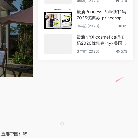
4年前 (2023)
314
促销
最新Princess Polly折扣码
2026优惠券-princesspoll
y美国官网折扣区低至2折
3年前 (2023)
62
促销
最新NYX cosmetics折扣
码2026优惠券-nyx美国官
网全场彩妆满$50立减$10
3年前 (2023)
579
促销 满送mini唇彩
式：直邮中国和转