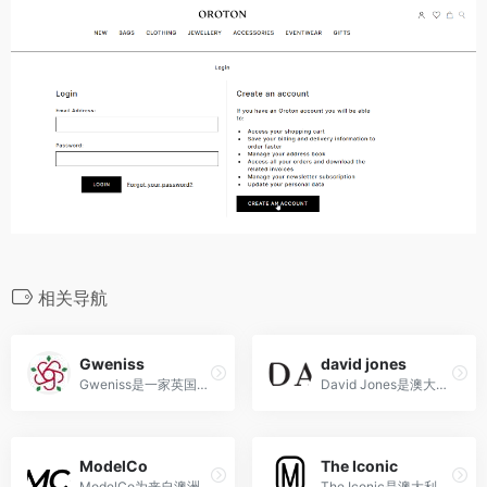
相关导航
Gweniss
david jones
Gweniss是一家英国手工制作的皮革品牌，专注于打造经典时尚的高质量皮革包包和配件。直邮中国，全球免邮，支持支付宝
David Jones是澳大利亚历史最悠久的百货公司
ModelCo
The Iconic
ModelCo为来自澳洲的新兴美妆品牌，是由资深模特儿经纪人Shelley Barrett所创立。
The Iconic是澳大利亚领先的时尚与服装在线零售商，提供来自世界各地知名品牌的时尚、服装、鞋履、配饰等产品，以丰富的选择和优质的服务备受消费者喜爱。