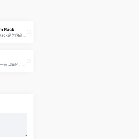
m Rack
Nordstrom Rack是美国高档百货Nordstrom的折扣店，经营的产品包括服装、鞋子、饰品、包包、珠宝等
Nili Lotan是一家以简约、现代设计为特点的时尚品牌，致力于创造优雅、时尚的服装。