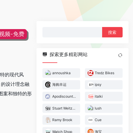
搜
片视频-免费
索：
探索更多精彩网站
annoushka
Tredz Bikes
其独特的现代风
r 的设计理念融
海购丰运
ipsy
图案和独特的形
Apodiscounterde
italki
Stuart Weitzman
lush
Ramy Brook
Cue
Watch Shop
淘宝