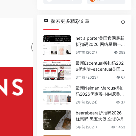
探索更多精彩文章
net a porter美国官网最新
折扣码2026 网络星期一大
促入口内单品可享7折优惠
5年前 (2021)
398
新增精选美妆85折
最新Escentual折扣码202
6优惠券-escentual英国官
网全场美妆护肤最高享额
3年前 (2023)
67
外85折促销
最新Neiman Marcus折扣
码2026优惠券-NM尼曼美
国官网时尚大牌私密特卖6
2年前 (2024)
37
折起
bearabeara折扣码2026
优惠码,黑五大促,全场8折
5年前 (2021)
1,453