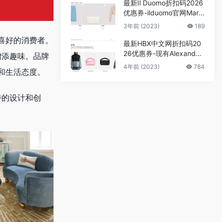
最新Il Duomo折扣码2026
优惠券-ilduomo官网Marni
新款和经典款定价优势+7
3年前 (2023)
189
折
喜好的消费者。
最新HBX中文网折扣码20
26优惠券-现有Alexander
居增添趣味。品牌
Wang低至4折促销 含税直
4年前 (2023)
784
和生活态度。
邮中国
独特的设计和创