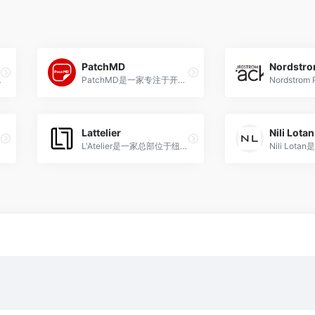
PatchMD
Nordstro
品的限时销售活动。
PatchMD是一家专注于开发贴片式营养补充产品的品牌，通过皮肤吸收提供便捷高效的营养补充方案。
Lattelier
Nili Lotan
L'Atelier是一家总部位于纽约的时尚品牌，成立于2020年，以现代、真实和多维的审美特色为特点，致力于提升日常服装的品质，创造永恒的时尚单品。