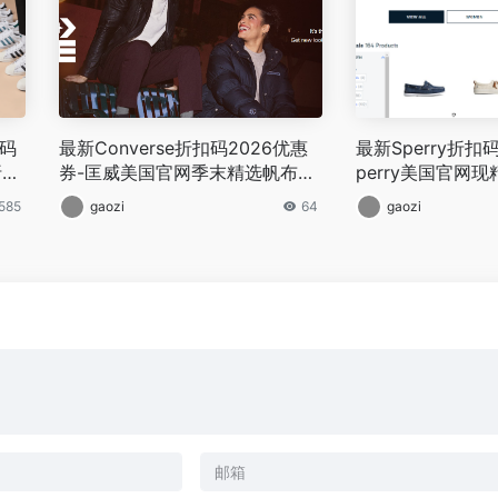
扣码
最新Converse折扣码2026优惠
最新Sperry折扣码
折优
券-匡威美国官网季末精选帆布鞋
perry美国官网
低至5折+额外5折促销
销
,585
gaozi
64
gaozi