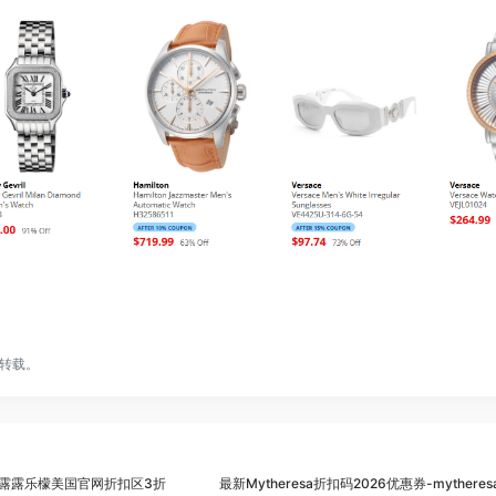
转载。
惠券-露露乐檬美国官网折扣区3折
最新Mytheresa折扣码2026优惠券-myther