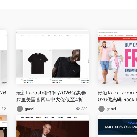
26
最新Lacoste折扣码2026优惠券-
最新Rack Room
官网
鳄鱼美国官网年中大促低至4折
026优惠码 Rack
网精选商品第二件
32
gaozi
229
gaozi
$10