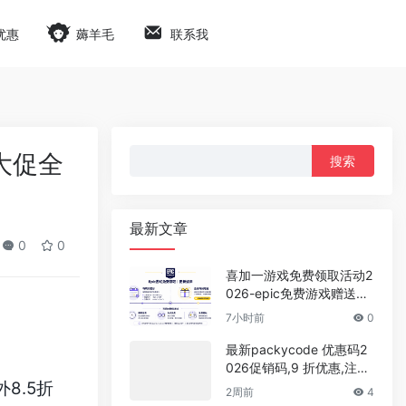
优惠
薅羊毛
联系我
搜
年大促全
索：
最新文章
0
0
喜加一游戏免费领取活动2
026-epic免费游戏赠送时
间表
7小时前
0
最新packycode 优惠码2
026促销码,9 折优惠,注册
外8.5折
即可获得$1体验余额
2周前
4