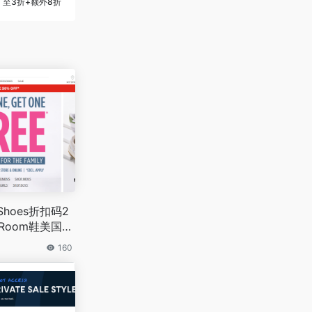
至3折+额外8折
 Shoes折扣码2
 Room鞋美国官
半价+满$89减
160