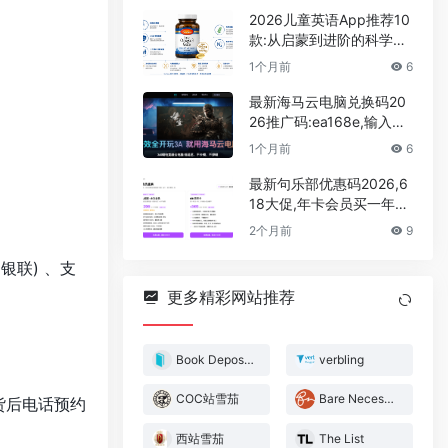
2026儿童英语App推荐10
款:从启蒙到进阶的科学选
型,家长实测零踩坑攻略
1个月前
6
最新海马云电脑兑换码20
26推广码:ea168e,输入领
取30分钟的免费游戏时长
1个月前
6
最新句乐部优惠码2026,6
18大促,年卡会员买一年送
一年,永久会员超低价
2个月前
9
r、银联) 、支
更多精彩网站推荐
Book Depository
verbling
COC站雪茄
Bare Necessities
货后电话预约
西站雪茄
The List