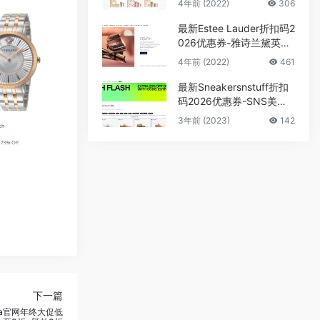
4年前 (2022)
306
外67折+满赠大礼包
最新Estee Lauder折扣码2
026优惠券-雅诗兰黛英国
官网眼部产品85折+送2小
4年前 (2022)
461
样
最新Sneakersnstuff折扣
码2026优惠券-SNS美国
官网潮牌鞋服低至3折+额
3年前 (2023)
142
外75折
下一篇
esa官网年终大促低