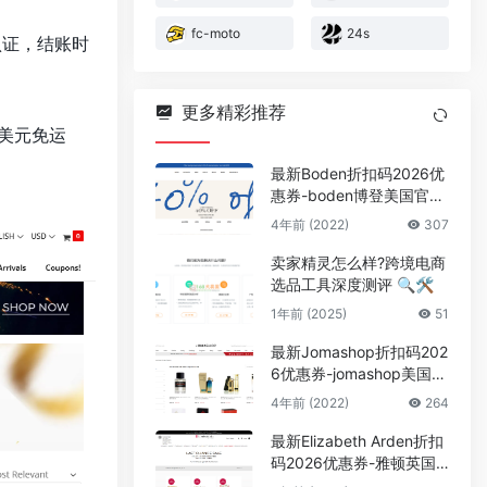
fc-moto
24s
认证，结账时
更多精彩推荐
 美元免运
最新Boden折扣码2026优
惠券-boden博登美国官网
黑五全场额外6折促销
4年前 (2022)
307
卖家精灵怎么样?跨境电商
选品工具深度测评 🔍🛠️
1年前 (2025)
51
最新Jomashop折扣码202
6优惠券-jomashop美国官
网精选香水香氛低至3.7折
4年前 (2022)
264
促销
最新Elizabeth Arden折扣
码2026优惠券-雅顿英国
官网清仓大促精选产品额