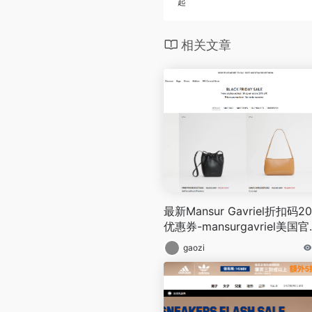
起
相关文章
最新Mansur Gavriel折扣码20
优惠券-mansurgavriel美国
黑五低至4折+额外8折
gaozi