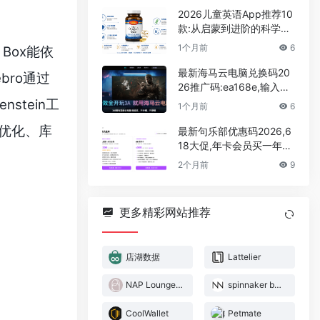
2026儿童英语App推荐10
款:从启蒙到进阶的科学选
型,家长实测零踩坑攻略
1个月前
6
Box能依
最新海马云电脑兑换码20
bro通过
26推广码:ea168e,输入领
取30分钟的免费游戏时长
stein工
1个月前
6
广告优化、库
最新句乐部优惠码2026,6
18大促,年卡会员买一年送
一年,永久会员超低价
2个月前
9
更多精彩网站推荐
店湖数据
Lattelier
NAP Loungewear
spinnaker boutique
CoolWallet
Petmate