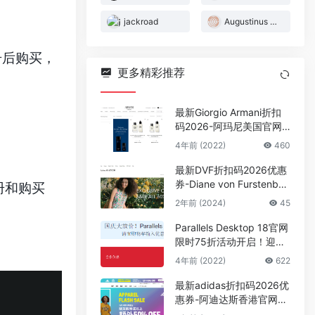
jackroad
Augustinus Bader
册后购买，
更多精彩推荐
最新Giorgio Armani折扣
码2026-阿玛尼美国官网
精选香氛+精选套装低至6
4年前 (2022)
460
折
最新DVF折扣码2026优惠
券-Diane von Furstenber
册和购买
g香港站时尚女装精选款式
2年前 (2024)
45
产品4折优惠
Parallels Desktop 18官网
限时75折活动开启！迎国
庆 PD虚拟机促销优惠码分
4年前 (2022)
622
享
最新adidas折扣码2026优
惠券-阿迪达斯香港官网精
选商品最高享额外5折促销