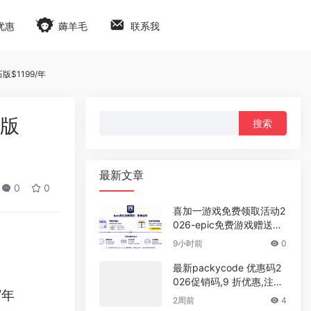
优惠
薅羊毛
联系我
版$1199/年
搜
金版
索：
最新文章
0
0
喜加一游戏免费领取活动2
026-epic免费游戏赠送时
间表
9小时前
0
最新packycode 优惠码2
026促销码,9 折优惠,注册
/年
即可获得$1体验余额
2周前
4