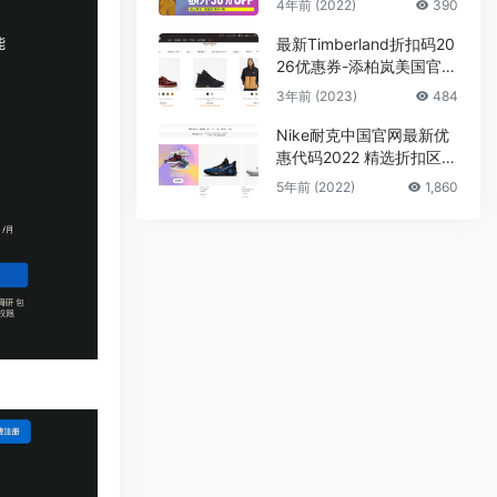
4年前 (2022)
390
最新Timberland折扣码20
26优惠券-添柏岚美国官网
精选商品额外75折促销
3年前 (2023)
484
Nike耐克中国官网最新优
惠代码2022 精选折扣区低
至6折+满2件额外8折 会
5年前 (2022)
1,860
员免邮