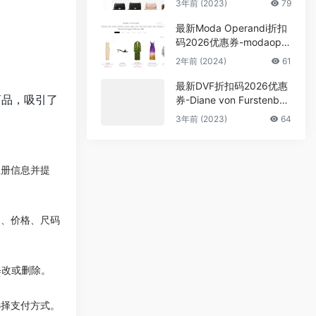
3年前 (2023)
79
最新Moda Operandi折扣
码2026优惠券-modaoper
andi官网精选商品低至3折
2年前 (2024)
61
促销
最新DVF折扣码2026优惠
商品，吸引了
券-Diane von Furstenber
g香港站新年大促精选5折
3年前 (2023)
64
填写注册信息并提
述、价格、尺码
修改或删除。
选择支付方式。