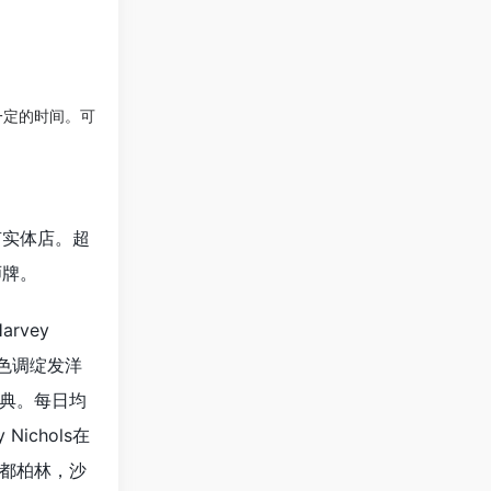
要一定的时间。可
有实体店。超
师牌。
rvey
的色调绽发洋
典。每日均
chols在
都柏林，沙