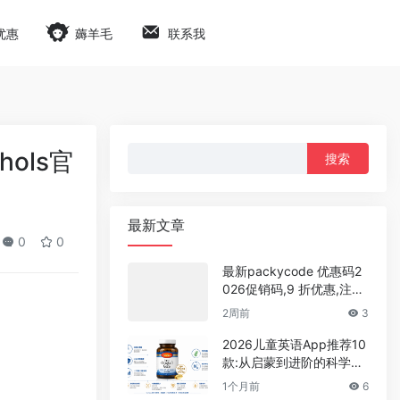
优惠
薅羊毛
联系我
搜
hols官
索：
最新文章
0
0
最新packycode 优惠码2
026促销码,9 折优惠,注册
即可获得$1体验余额
2周前
3
2026儿童英语App推荐10
款:从启蒙到进阶的科学选
型,家长实测零踩坑攻略
1个月前
6