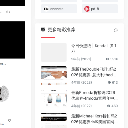
endnote
pd18
更多精彩推荐
今日份壁纸 | Kendall (9.1
7)
5年前 (2021)
1,916
最新TheDoubleF折扣码2
026优惠券-意大利thedou
blef官网精选SS23系列额
4年前 (2023)
613
外8折促销 可直邮中国
最新Frmoda折扣码2026
优惠券-frmoda官网年中
折扣精选商品低至3折 可
4年前 (2022)
460
直邮
最新Michael Kors折扣码2
026优惠券-MK美国官网
双11折扣区额外78折促销