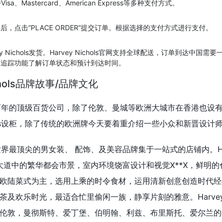
持Visa、Mastercard、American Express等多种支付方式。
，点击“PLACE ORDER”提交订单。根据选择的支付方式进行支付。
 Nichols发货。Harvey Nichols官网支持全球配送，订单到达中国需
单追踪功能了解订单状态和预计到达时间。
chols品牌故事/品牌文化
s是英国超百年的顶级百货公司，除了伦敦、曼城等欧洲大城市在香港也设
chols设柜，除了传统的欧洲牌今天要着重介绍一些小众和新晋设计
致力将全世界最顶尖的男女装、 配饰、及美容品牌集于一站式的店铺内。Ha
皇后大道中的繁华都会市景，室内环境饶富设计和视觉X**X，鲜明
欧陆菜式为主，选用上乘的时令食材，运用清新创意创造时代经
及欢乐时光，最适合忙里偷闲一族，静享片刻的雅意。Harvey Ni
伦敦，曼彻斯特、爱丁堡、伯明翰、利兹、布里斯托、爱尔兰的