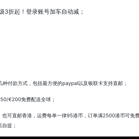
s折扣升级3折起！登录账号加车自动减；
s支持好几种付款方式，包括最方便的paypal以及银联卡支持直邮；
50/€200免费配送全球；
，也可直邮香港，运费每单一律95港币，订单满2500港币可免
百货店自提；