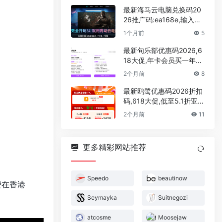
最新海马云电脑兑换码20
26推广码:ea168e,输入领
取30分钟的免费游戏时长
1个月前
5
最新句乐部优惠码2026,6
18大促,年卡会员买一年送
一年,永久会员超低价
2个月前
8
最新鸥鹭优惠码2026折扣
码,618大促,低至5.1折亚马
逊,tiktok,shopify,temu运
2个月前
11
营选品,tk达人建联工具
更多精彩网站推荐
Speedo
beautinow
费在香港
Seymayka
Suitnegozi
atcosme
Moosejaw