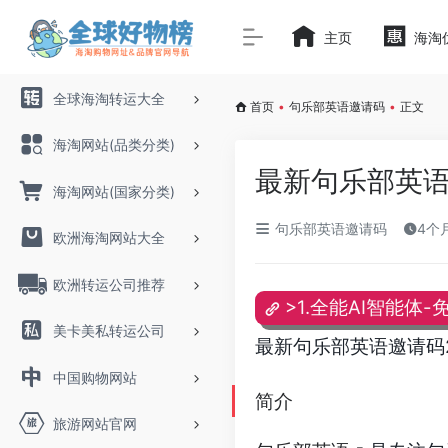
主页
海淘
全球海淘转运大全
首页
•
句乐部英语邀请码
•
正文
海淘网站(品类分类)
最新句乐部英语邀
海淘网站(国家分类)
句乐部英语邀请码
4个
欧洲海淘网站大全
欧洲转运公司推荐
>1.全能AI智能体-
美卡美私转运公司
最新句乐部英语邀请码20
中国购物网站
简介
旅游网站官网