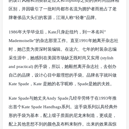
的设计风格和消费群定位又和Topshop之类的快时尚品牌相
区别，并因吸引了一批时尚都市名流为拥护者而抢占了老
牌奢侈品大头们的客源，江湖人称“轻奢”品牌。
1986年大学毕业后，Kate只身赴纽约，到一本名叫”
Mademoiselle”的杂志那里工作。直至1991年她离开杂志社
时，她已贵为资深时装编辑。在这六、七年的时装杂志编
采生涯中，她感到在美国市场缺乏既时尚又实用 (stylish
and practical) 的手袋，所以，她毅然离开杂志社，去创办
自己的品牌，设计心目中最理想的手袋。品牌名字就叫做
Kate Spade，Kate 是她的名字昵称，Spade是她的夫姓。
Kate Spade与她丈夫Andy Spade几经辛劳终于在1993年推
出首个Kate Spade Handbags系列。这手袋系列以具经典外
形的手袋为基本，配上缎子质面的尼龙来制造，更或是，
配上其他意想不到的颜色及布料来制作。出来的效果虽惊