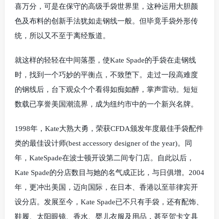
喜万分，可是在保守的高级手袋世界里，这种运用大胆颜
色及布料的创新手法犹如走钢线一般。但毕竟手袋外形传
统，所以又不至于离经叛道。
就这样的轻轻在中间落墨，使Kate Spade的手袋在走钢线
时，找到一个巧妙的平衡点，不致堕下。走过一段高难度
的钢线后，台下观众个个看得如痴如醉，掌声雷动。短短
数载已享誉美国潮流界，成为纽约市中的一个新兴名牌。
1998年，Kate大熟大勇，荣获CFDA颁发年度最佳手袋配件
类的最佳设计师(best accessory designer of the year)。同
年，KateSpade在波士顿开设第二间专门店。自此以后，
Kate Spade的分店数目与她的名气成正比，与日俱增。2004
年，更冲出美国，迈向国际，在日本、香港以至菲律宾开
设分店。发展至今，Kate Spade已不只有手袋，还有配饰、
鞋履、太阳眼镜、香水、婴儿衣服及用品，甚至贺卡文具