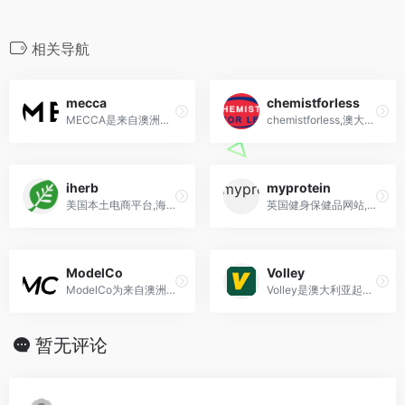
相关导航
mecca
chemistforless
MECCA是来自澳洲的美妆零售品牌,自1997年于墨尔本创立
chemistforless,澳大利亚购物网站,澳洲cfl海淘保健品 母婴 药妆 护肤品等
iherb
myprotein
美国本土电商平台,海淘保健品首选,向全世界150 多个国家/地区提供高品质天然保健品
英国健身保健品网站,myprote中文站,直邮支付宝
ModelCo
Volley
ModelCo为来自澳洲的新兴美妆品牌，是由资深模特儿经纪人Shelley Barrett所创立。
Volley是澳大利亚起源的运动鞋品牌，以其经典的低帮网球鞋和简约实用的设计风格在全球受到热爱。
暂无评论