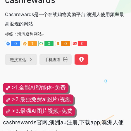
Cashrewards是一个在线购物奖励平台,澳洲人使用频率最
高返现的网站
标签：
海淘返利网站
0
1
0
0
0
链接直达
手机查看
>1.全能AI智能体-免费
>2.最强免费ai图片/视频
>3.最强AI图片视频-免费
cashrewards官网,澳洲au注册,下载app,澳洲人使