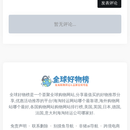
发表评论
暂无评论...
全球好物榜是一个荟聚全球购物网站,分享最值买的好物推荐分
享,优惠活动推荐的平台!海淘转运网站哪个最靠谱,海外购物网
站哪个最好,各国购物网站购物网站排行榜,美国,英国,日本,德国,
法国,意大利海淘转运公司哪家好.
免责声明
联系删除
别摸鱼导航
非猪ai导航
跨境电商