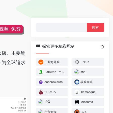
搜
片视频-免费
索：
探索更多精彩网站
概念店。主要销
。专为全球追求
日亚海外购
BNKR
Rakuten Travel
sns
cashrewards
软购商城
OLuxury
Illamasqua
兰蔻
Missoma
白兔海淘
G2A