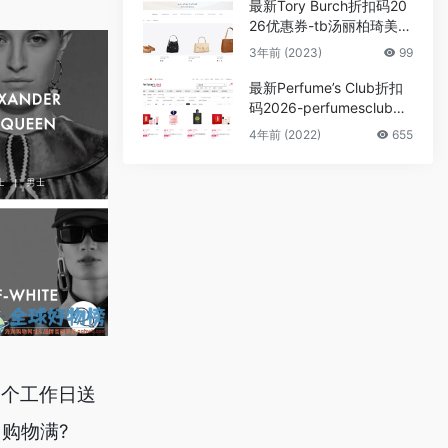
最新Tory Burch折扣码20
26优惠券-tb汤丽柏琦美国
官网黑五全场满$250额外
3年前 (2023)
99
7折，折扣区低至5折
最新Perfume’s Club折扣
码2026-perfumesclub中
文官网香水全场78折促销
4年前 (2022)
655
含税直邮
4-8个工作日送
，购物满?