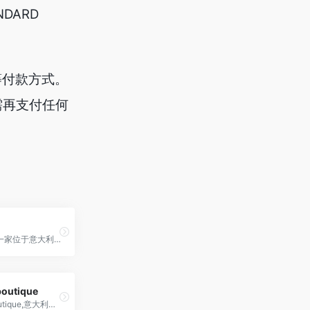
DARD
宝等付款方式。
需再支付任何
Deliberti是一家位于意大利那不勒斯的多元化时尚零售店，提供国际一流设计师品牌和独特的艺术与生活产品。
boutique
daniello boutique,意大利潮牌店