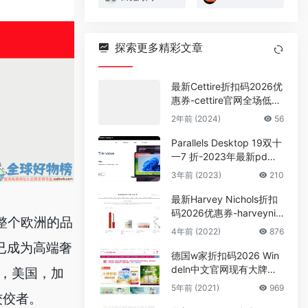
探索更多精彩文章
最新Cettire折扣码2026优
惠券-cettire官网全场低至
4折促销
2年前 (2024)
56
Parallels Desktop 19双十
一7 折-2023年最新pd官
网虚拟机优惠活动
3年前 (2023)
210
最新Harvey Nichols折扣
码2026优惠券-harveynic
和整个欧洲的品
hols官网黄金周大促满$4
4年前 (2022)
876
50享85折
已成为高端奢
德国w家折扣码2026 Win
deln中文官网现有大牌奶
利，美国，加
粉专场精选商品7.5折起满
5年前 (2021)
969
€78包邮1kg
佼佼者。