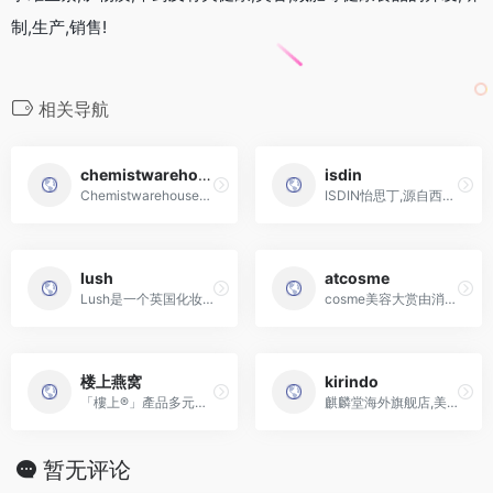
制,生产,销售!
相关导航
chemistwarehouse
isdin
Chemistwarehouse网站是澳洲最大的保健品网站,网站主要销售澳洲本土的天然保健品牌
ISDIN怡思丁,源自西班牙巴塞罗那的光老化专家,坚持为各类肌肤提供丰富的护理产品和解决方案
lush
atcosme
Lush是一个英国化妆品品牌，号称“天然美容的新生品牌”的Lush最早可以追溯到20世纪70年代
cosme美容大赏由消费者评选的化妆品排行榜，最具权威的美容化妆品排行榜之一，日本最大级美容综合网站
楼上燕窝
kirindo
「樓上®」產品多元化,包括燕窩、冬蟲夏草、日本海參乾鮑、海味、滋補品、和風の食材等,更於本港自設食品
麒麟堂海外旗舰店,美妆护肤洗护
暂无评论