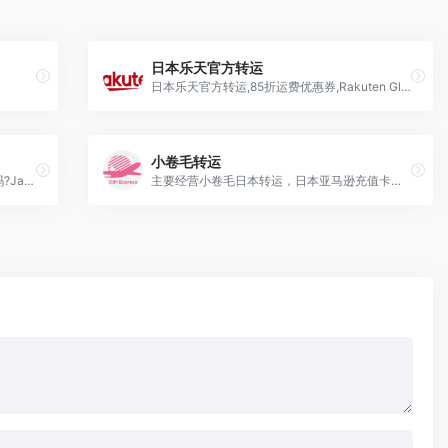
日本乐天官方转运
日本乐天官方转运,85折运费优惠券,Rakuten Global Express,你的御用海淘转运通道
小卷毛转运
japantenso转运官网,怎么样,好不好,靠谱吗?JapanTenso日本转运公司自2013年成立以来，一直秉持着以顾客为中心，提供最好的转运服务的经营理念，持有崇高的伦理观，创造开发日本国内外都认可的商品和服务，以打造...
主要经营小卷毛日本转运，日本亚马逊充值卡、日本高端化妆品的批发和零售,日本本土的其他业务