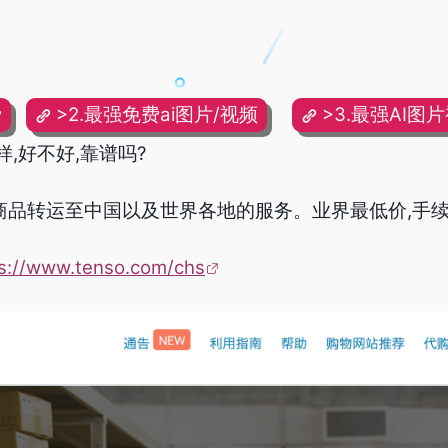
费
>2.最强免费ai图片/视频
>3.最强AI图
样,好不好,靠谱吗?
商品
转运
至中国以及世界各地的服务。业界最低价,手续
ps://www.tenso.com/chs