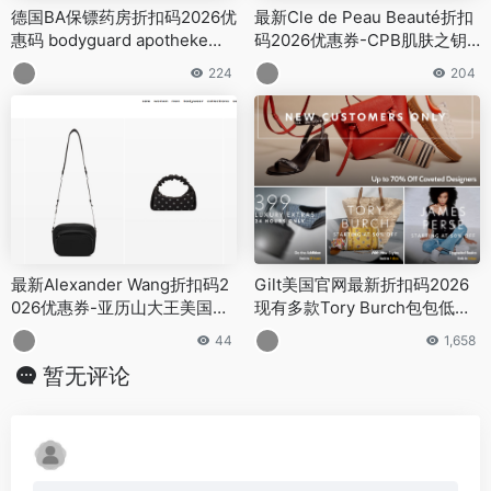
德国BA保镖药房折扣码2026优
最新Cle de Peau Beauté折扣
惠码 bodyguard apotheke中
码2026优惠券-CPB肌肤之钥
文官网双11提前购全场最高满
美国官网精选7折促销
224
204
减14欧
最新Alexander Wang折扣码2
Gilt美国官网最新折扣码2026
026优惠券-亚历山大王美国官
现有多款Tory Burch包包低至
网终大促低至5折+额外8折促
5折促销
44
1,658
销
暂无评论