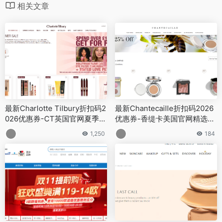
相关文章
最新Charlotte Tilbury折扣码2
最新Chantecaille折扣码2026
026优惠券-CT英国官网夏季大
优惠券-香缇卡美国官网精选商
促低至6折+满送2正装
品第2件7.5折促销 满$250送钻
1,250
184
石护肤3件套