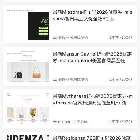
最新Missoma折扣码2026优惠券-mis
soma官网黑五大促全场6折起
奢侈品海淘优惠码
2年前 (2024)
最新Mansur Gavriel折扣码2026优惠
券-mansurgavriel美国官网黑五低至4
折+额外8折
奢侈品海淘优惠码
2年前 (2024)
最新Mytheresa折扣码2026优惠券-m
ytheresa官网精选商品低至5折+额外
9折
mytheresa优惠码
2年前 (2024)
最新Residenza 725折扣码2026优惠