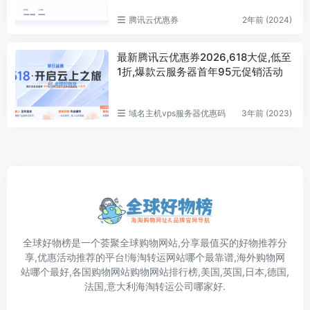
腾讯云优惠券
2年前 (2024)
最新腾讯云优惠券2026,618大促,低至
1折,爆款云服务器首年95元促销活动
域名主机vps服务器优惠码
3年前 (2023)
全球好物榜是一个荟聚全球购物网站,分享最值买的好物推荐分
享,优惠活动推荐的平台!海淘转运网站哪个最靠谱,海外购物网
站哪个最好,各国购物网站购物网站排行榜,美国,英国,日本,德国,
法国,意大利海淘转运公司哪家好.