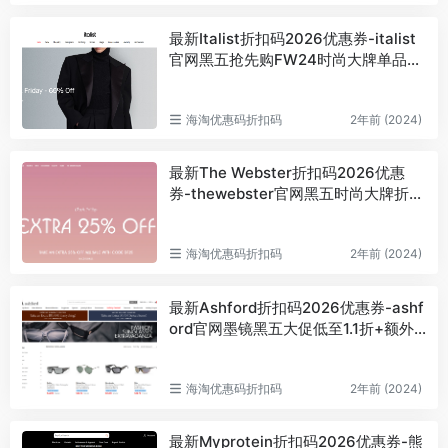
最新Italist折扣码2026优惠券-italist
官网黑五抢先购FW24时尚大牌单品大
促3.5折
海淘优惠码折扣码
2年前 (2024)
最新The Webster折扣码2026优惠
券-thewebster官网黑五时尚大牌折扣
区低至3折+额外7.5折
海淘优惠码折扣码
2年前 (2024)
最新Ashford折扣码2026优惠券-ashf
ord官网墨镜黑五大促低至1.1折+额外
8.5折
海淘优惠码折扣码
2年前 (2024)
最新Myprotein折扣码2026优惠券-熊