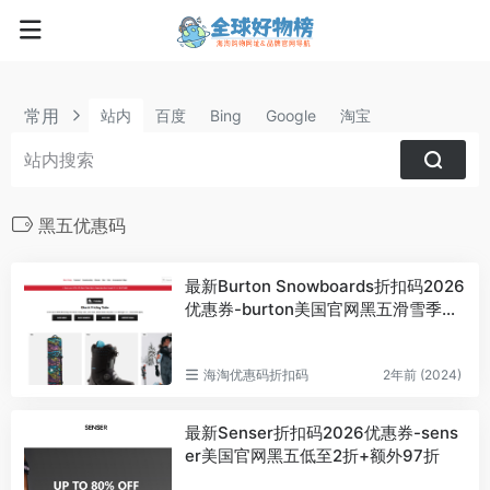
常用
站内
百度
Bing
Google
淘宝
黑五优惠码
最新Burton Snowboards折扣码2026
优惠券-burton美国官网黑五滑雪季男
女款单品5折起
海淘优惠码折扣码
2年前 (2024)
最新Senser折扣码2026优惠券-sens
er美国官网黑五低至2折+额外97折