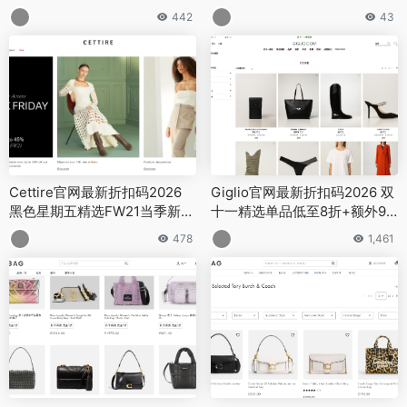
英国官网精选商品低至6折促销
大促低至5折+额外9折
442
43
Cettire官网最新折扣码2026
Giglio官网最新折扣码2026 双
黑色星期五精选FW21当季新品
十一精选单品低至8折+额外95
55折挖宝找好货
折促销满额免邮中国
478
1,461