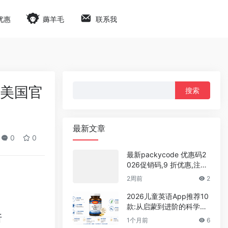
优惠
薅羊毛
联系我
搜
rs美国官
索：
最新文章
0
0
最新packycode 优惠码2
026促销码,9 折优惠,注册
即可获得$1体验余额
2周前
2
2026儿童英语App推荐10
款:从启蒙到进阶的科学选
折
型,家长实测零踩坑攻略
1个月前
6