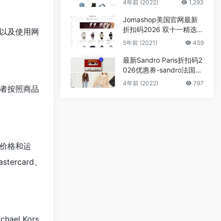
4年前 (2022)
1,293
至5折
Jomashop美国官网最新
折扣码2026 双十一精选专
，以及使用网
场低至1.4折优惠促销满额
5年前 (2021)
459
免邮
最新Sandro Paris折扣码2
026优惠券-sandro法国官
网季末大促低至2折
4年前 (2022)
797
或者按照商品
。
价格和运
ercard、
l Kors