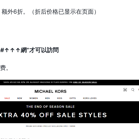
季末大促 额外6折。（折后价格已显示在页面）
e#↑↑↑網”才可以訪問
运费。