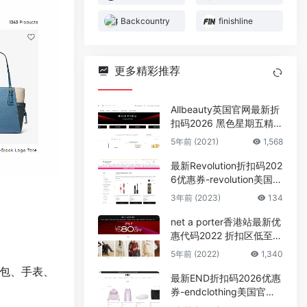
Backcountry
finishline
更多精彩推荐
Allbeauty英国官网最新折
扣码2026 黑色星期五精选
商品低至4折优惠促销
5年前 (2021)
1,568
最新Revolution折扣码202
6优惠券-revolution美国官
网春季促销精选彩妆低至3
3年前 (2023)
134
折
net a porter香港站最新优
惠代码2022 折扣区低至2
折促销
5年前 (2022)
1,340
钱包、手表、
最新END折扣码2026优惠
券-endclothing美国官网
年中大促时尚单品全场低