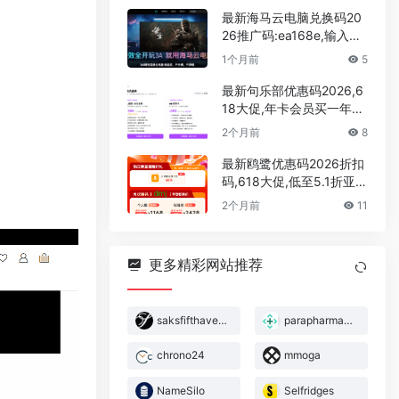
最新海马云电脑兑换码20
26推广码:ea168e,输入领
取30分钟的免费游戏时长
1个月前
5
最新句乐部优惠码2026,6
18大促,年卡会员买一年送
一年,永久会员超低价
2个月前
8
最新鸥鹭优惠码2026折扣
码,618大促,低至5.1折亚马
逊,tiktok,shopify,temu运
2个月前
11
营选品,tk达人建联工具
更多精彩网站推荐
saksfifthavenue
parapharmadirect
chrono24
mmoga
NameSilo
Selfridges