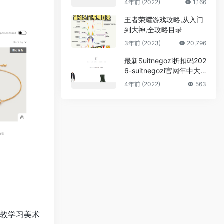
4年前 (2022)
1,166
000礼卡
王者荣耀游戏攻略,从入门
到大神,全攻略目录
3年前 (2023)
20,796
最新Suitnegozi折扣码202
6-suitnegozi官网年中大
促精选正价享65折优惠 可
4年前 (2022)
563
直邮
在伦敦学习美术