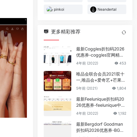
pinkoi
Neandertal
更多精彩推荐
最新Coggles折扣码2026
优惠券-coggles官网精选
大促男装低至4折+额外8.
4年前 (2022)
453
5折 直邮中国
唯品会联合会员2021双十
一,唯品会+爱奇艺+芒果联
合年卡会员128元
5年前 (2021)
1,804
最新Feelunique折扣码20
26优惠券-feelunique中文
官网618特惠促销满£100
4年前 (2022)
1,192
额外88折+满送好礼
最新Bergdorf Goodman
折扣码2026优惠券-BG美
国官网时尚大赏最高返$1