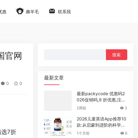
优惠
薅羊毛
联系我
搜
英国官网
索：
最新文章
0
0
最新packycode 优惠码2
026促销码,9 折优惠,注册
即可获得$1体验余额
2周前
3
2026儿童英语App推荐10
款:从启蒙到进阶的科学选
精选7折
型,家长实测零踩坑攻略
1个月前
6