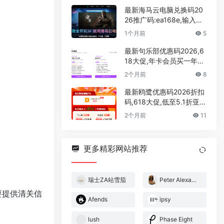
最新海马云电脑兑换码20
26推广码:ea168e,输入领
取30分钟的免费游戏时长
1个月前
5
最新句乐部优惠码2026,6
18大促,年卡会员买一年送
一年,永久会员超低价
2个月前
8
最新鸥鹭优惠码2026折扣
码,618大促,低至5.1折亚马
逊,tiktok,shopify,temu运
2个月前
11
营选品,tk达人建联工具
更多精彩网站推荐
瑞士ZA站雪茄
Peter Alexander
要提供清关信
Afends
ipsy
lush
Phase Eight