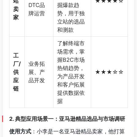
站
★★★★☆
DTC品
掘爆款趋
卖
牌运营
势，用于独
家
立站的选品
和测款
了解终端市
场需求，掌
工
握B2C市场
厂/
业务拓
热销趋势，
供
展、产
★★★☆☆
为产品开发
应
品开发
和客户拓展
链
提供数据依
据
2. 典型应用场景一：亚马逊精品选品与市场调研
使用方式
：小李是一名亚马逊精品卖家，他打算