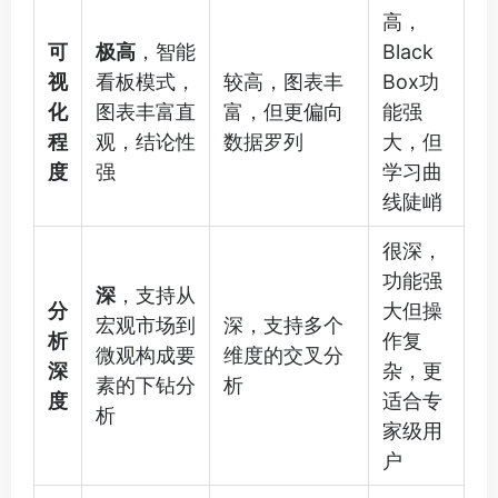
高，
可
极高
，智能
Black
视
看板模式，
较高，图表丰
Box功
化
图表丰富直
富，但更偏向
能强
程
观，结论性
数据罗列
大，但
度
强
学习曲
线陡峭
很深，
功能强
深
，支持从
分
大但操
宏观市场到
深，支持多个
析
作复
微观构成要
维度的交叉分
深
杂，更
素的下钻分
析
度
适合专
析
家级用
户