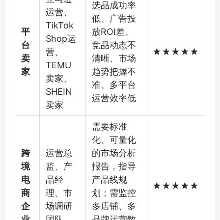
选品成功率
运营、
低、广告投
TikTok
平
放ROI差、
Shop运
台
竞品动态不
营、
★★★★★
卖
清晰、市场
TEMU
家
趋势把握不
卖家、
准、多平台
SHEIN
运营效率低
卖家
需要标准
化、可量化
跨
运营总
的市场分析
境
监、产
报告，指导
电
品经
产品线规
★★★★★
商
理、市
划；需监控
企
场调研
多店铺、多
业
团队
品牌运营数