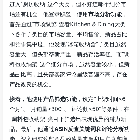
进入“厨房收纳”这个大类，但不知道哪个细分市
场还有机会。他登录鸥鹭，使用
市场分析
功能，
首先通过“市场纵览”查看Kitchen & Dining大类
下各个子类目的市场容量、平均售价、新品占比
和竞争集中度。他发现“冰箱收纳盒”子类目虽然
容量大，但头部垄断严重，新品存活率低。而“调
料包收纳架”这个细分市场，虽然容量较小，但新
品占比高，且头部卖家评论星级普遍不高，存在
产品改良的机会。
接着，他使用
产品筛选
功能，设定“上架时间<6
个月”、“月销量>300”、“评论数<50”等条件，在
“调料包收纳架”类目下筛选出表现优异的潜力新
品。最后，他通过
ASIN反查关键词
和
评论分析
功
能，深入研究这些竞品的流量来源和用户真实痛