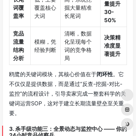
量提升
词覆
覆盖核心
掘大量精准
30-
盖率
大词
长尾词
50%
竞品
清晰，数据
决策精
流量
模糊，凭
化呈现每个
准度显
结构
经验判断
词的竞争格
著提升
分析
局
鸥鹭的关键词模块，其核心价值在于
闭环性
。它
不仅仅是提供数据，而是通过“反查-挖掘-对比-
监控”的流程设计，引导卖家完成一整套科学的关
键词运营SOP，这对于建立长期流量壁垒至关重
要。
3. 杀手级功能三：全景动态与监控中心 —— 你的
24小时竞品侦察兵