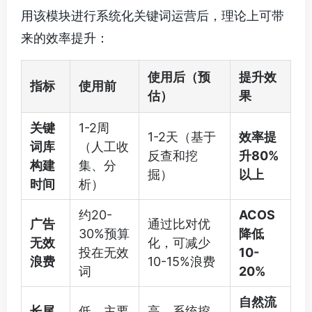
用该模块进行系统化关键词运营后，理论上可带
来的效率提升：
使用后（预
提升效
指标
使用前
估）
果
关键
1-2周
1-2天（基于
效率提
词库
（人工收
反查和挖
升80%
构建
集、分
掘）
以上
时间
析）
约20-
ACOS
广告
通过比对优
30%预算
降低
无效
化，可减少
投在无效
10-
浪费
10-15%浪费
词
20%
自然流
长尾
低，主要
高，系统挖