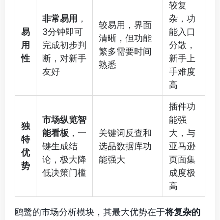
较复
非常易用
，
杂，功
较易用，界面
易
3分钟即可
能入口
清晰，但功能
用
完成初步判
分散，
繁多需要时间
性
断，对新手
新手上
熟悉
友好
手难度
高
插件功
市场纵览智
能强
独
能看板
，一
关键词反查和
大，与
特
键生成结
选品数据库功
亚马逊
优
论，极大降
能强大
页面集
势
低决策门槛
成度极
高
鸥鹭的市场分析模块，其最大优势在于
将复杂的