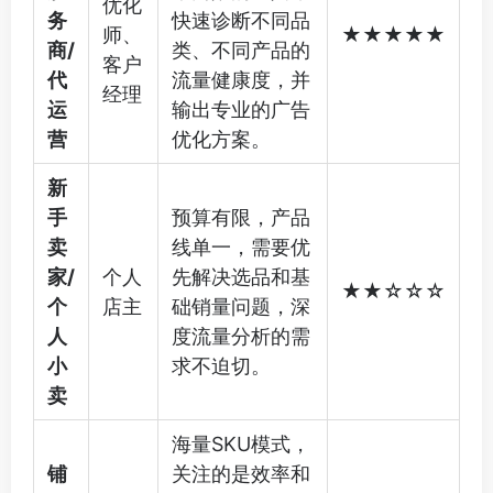
优化
务
快速诊断不同品
师、
★★★★★
商/
类、不同产品的
客户
代
流量健康度，并
经理
运
输出专业的广告
营
优化方案。
新
手
预算有限，产品
卖
线单一，需要优
家/
个人
先解决选品和基
★★☆☆☆
个
店主
础销量问题，深
人
度流量分析的需
小
求不迫切。
卖
海量SKU模式，
铺
关注的是效率和