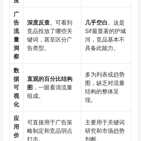
度
广
告
深度反查
。可看到
几乎空白
。这是
流
竞品投放了哪些关
Sif最显著的护城
量
键词，甚至区分广
河，竞品基本不
洞
告类型。
具备此能力。
察
数
多为列表或趋势
据
直观的百分比结构
图，缺乏对流量
可
图
，一眼看清流量
结构的整体呈
视
组成。
现。
化
应
可直接用于广告策
主要用于关键词
用
略制定和竞品弱点
研究和市场趋势
价
打击。
判断。