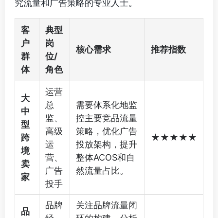
究流量和广告策略的专业人士。
客
典型
户
岗
核心需求
推荐指数
群
位/
体
角色
运营
大
总
需要体系化地监
中
监、
控主要竞品流量
型
高级
策略，优化广告
跨
★★★★★
运
投放架构，提升
境
营、
整体ACOS和自
卖
广告
然流量占比。
家
投手
品牌
关注品牌流量闭
品