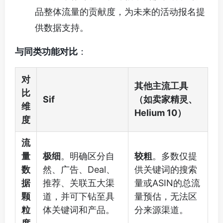
品整体流量的贡献度，为未来的活动报名提
供数据支持。
与同类功能对比
：
对
其他主流工具
比
Sif
（如卖家精灵、
维
Helium 10）
度
流
量
极细
。明确区分自
较粗
。多数仅提
数
然、广告、Deal、
供关键词的搜索
据
推荐、关联五大渠
量或ASIN的总流
颗
道，并可下钻至具
量预估，无法区
粒
体关键词和产品。
分来源渠道。