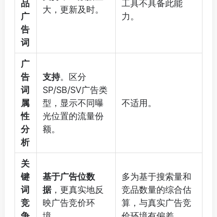
品
工具不具备此能
大，更新及时。
广
力。
告
词
广
告
支持
。区分
词
SP/SB/SV广告类
属
型，显示不同曝
不适用。
性
光位置的流量份
分
额。
析
关
键
基于广告位数
多为基于搜索量和
词
据
，更真实地反
竞品数量的综合估
竞
映广告竞价环
算，与真实广告竞
争
境。
价环境有偏差。