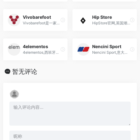
Vivobarefoot
Hip Store
Vivobarefoot是一家专注于裸足鞋设计和制造的英国品牌，提供自然、健康和环保的鞋款。
HipStore官网,英国潮牌集合地网站,HIP购物网站海淘HipStore是寻找具有目的和质量的服装的现代男士唯一和多元化品牌的头号目的地。TheHipStore由利兹市中心的一家商店和一个网站组成，其中包含一系列独特而受追捧...
4elementos
Nencini Sport
4elementos,西班牙海淘球鞋网站,抽签软件
Nencini Sport,意大利体育服饰用品网站
暂无评论