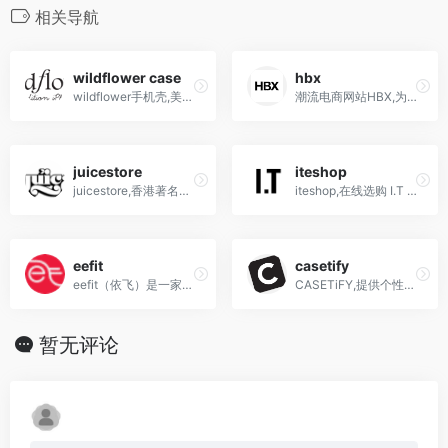
相关导航
wildflower case
hbx
wildflower手机壳,美国wildflower cases,让你时尚度大增的必备配件
潮流电商网站HBX,为时尚爱好者提供最新欧美日韩的品牌服饰、球鞋、玩具、潮流生活家品、户外装备,以及中古时装等
juicestore
iteshop
juicestore,香港著名艺人陈冠希创办的潮流品牌
iteshop,在线选购 I.T 旗下精选品牌的服饰与配饰,探寻前沿的时尚品牌及潮流新趋势
eefit
casetify
eefit（依飞）是一家以远红外2.0技术为核心的健康科技公司，通过能量导入皮下组织，促进细胞新陈代谢、改善血液微循环、解决疼痛等问题，在香港和深圳设有多家分店，以改善人类生活品质为使命。
CASETiFY,提供个性化定制手机壳及科技配件,融合潮流联名与可持续材料,保护设备同时展现独特风格
暂无评论